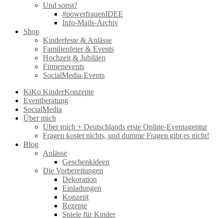
Und sonst?
#powerfrauenIDEE
Info-Mails-Archiv
Shop
Kinderfeste & Anlässe
Familienfeier & Events
Hochzeit & Jubiläen
Firmenevents
SocialMedia-Events
KiKo KinderKonzepte
Eventberatung
SocialMedia
Über mich
Über mich + Deutschlands erste Online-Eventagentur
Fragen kostet nichts, und dumme Fragen gibt es nicht!
Blog
Anlässe
Geschenkideen
Die Vorbereitungen
Dekoration
Einladungen
Konzept
Rezepte
Spiele für Kinder