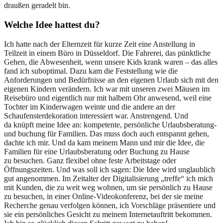
draußen geradelt bin.
Welche Idee hattest du?
Ich hatte nach der Elternzeit für kurze Zeit eine Anstellung in
Teilzeit in einem Büro in Düsseldorf. Die Fahrerei, das pünktliche
Gehen, die Abwesenheit, wenn unsere Kids krank waren – das alles
fand ich suboptimal. Dazu kam die Feststellung wie die
Anforderungen und Bedürfnisse an den eigenen Urlaub sich mit den
eigenen Kindern verändern. Ich war mit unseren zwei Mäusen im
Reisebüro und eigentlich nur mit halbem Ohr anwesend, weil eine
Tochter im Kinderwagen weinte und die andere an der
Schaufensterdekoration interessiert war. Anstrengend. Und
da knüpft meine Idee an: kompetente, persönliche Urlaubsberatung-
und buchung für Familien. Das muss doch auch entspannt gehen,
dachte ich mir. Und da kam meinem Mann und mir die Idee, die
Familien für eine Urlaubsberatung oder Buchung zu Hause
zu besuchen. Ganz flexibel ohne feste Arbeitstage oder
Öffnungszeiten. Und was soll ich sagen: Die Idee wird unglaublich
gut angenommen. Im Zeitalter der Digitalisierung „treffe“ ich mich
mit Kunden, die zu weit weg wohnen, um sie persönlich zu Hause
zu besuchen, in einer Online-Videokonferenz, bei der sie meine
Recherche genau verfolgen können, ich Vorschläge präsentiere und
sie ein persönliches Gesicht zu meinem Internetauftritt bekommen.