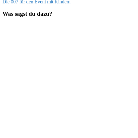
Beitrag:
Nächster
Die 007 für den Event mit Kindern
Beitrag:
Was sagst du dazu?