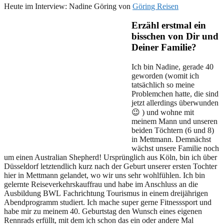
Heute im Interview: Nadine Göring von
Göring Reisen
Erzähl erstmal ein
bisschen von Dir und
Deiner Familie?
Ich bin Nadine, gerade 40
geworden (womit ich
tatsächlich so meine
Problemchen hatte, die sind
jetzt allerdings überwunden
😉 ) und wohne mit
meinem Mann und unseren
beiden Töchtern (6 und 8)
in Mettmann. Demnächst
wächst unsere Familie noch
um einen Australian Shepherd! Ursprünglich aus Köln, bin ich über
Düsseldorf letztendlich kurz nach der Geburt unserer ersten Tochter
hier in Mettmann gelandet, wo wir uns sehr wohlfühlen. Ich bin
gelernte Reiseverkehrskauffrau und habe im Anschluss an die
Ausbildung BWL Fachrichtung Tourismus in einem dreijährigen
Abendprogramm studiert. Ich mache super gerne Fitnesssport und
habe mir zu meinem 40. Geburtstag den Wunsch eines eigenen
Rennrads erfüllt, mit dem ich schon das ein oder andere Mal