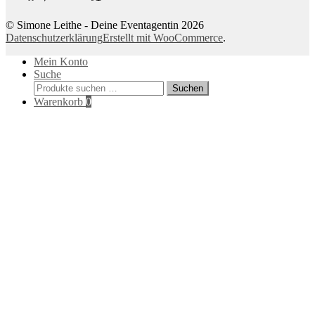
© Simone Leithe - Deine Eventagentin 2026
Datenschutzerklärung
Erstellt mit WooCommerce
.
Mein Konto
Suche
Suchen
Suchen
nach:
Warenkorb
0