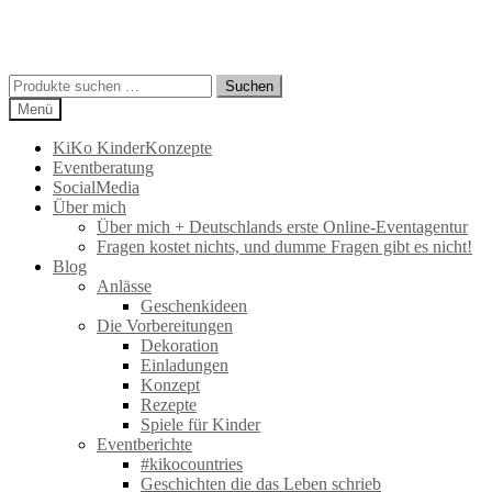
Suchen
Suchen
nach:
Menü
KiKo KinderKonzepte
Eventberatung
SocialMedia
Über mich
Über mich + Deutschlands erste Online-Eventagentur
Fragen kostet nichts, und dumme Fragen gibt es nicht!
Blog
Anlässe
Geschenkideen
Die Vorbereitungen
Dekoration
Einladungen
Konzept
Rezepte
Spiele für Kinder
Eventberichte
#kikocountries
Geschichten die das Leben schrieb