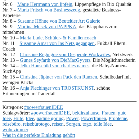
Nr. 6 –
Marie Herrmann von lipfein
, Lippenpflege in Bio-Qualität
Nr. 7 –
Maria Fritsch von Businesszeug
, gestaltete Business-
Papeterie
Nr. 8 –
Susanne Höhne von Beuteltier Art Galerie
Nr. 9 –
Martina Musek von PAPPKA
, das Klapphaus zum
mitnehmen
Nr. 10 –
Maria Lade, Schüler- & Familiencoach
Nr. 11 –
Susanne Amar von Ins Netz gegangen
, Fußball-Eltern-
Coach
Nr. 12 –
Christine Reguigne von Desperate Workwifes
, Netztwerk
Nr. 13 –
Gunes Seyfarth von DieMacGyvers
, Die Möglichmacherin
Nr. 14 –
Jelka Hauschild von charlies names
, die Baby-Namen-
SuchApp
Nr. 15 –
Christina Jüptner von Pack den Ranzen
, Schulbedarf mit
wenigen Klicks
Nr. 16 –
Anja Plechinger von TROSTKUNST
, schöne
Erinnerungen im Trauerfall
Kategorie:
#powerfrauenIDEE
Schlagwörter:
#powerfrauenIDEE
,
beidirzuhause
,
Frauen
,
gute
Idee
,
Hilfe
,
Idee
,
nadine göring
,
Power
,
Powerfrauen
,
Probleme
,
reisebüro
,
reisebürotogo
,
reisen
,
Sorgen
,
togo
,
tolle Idee
,
wohnzimmer
Beitragsnavigation
Vorheriger
Was in die perfekte Einladung gehört