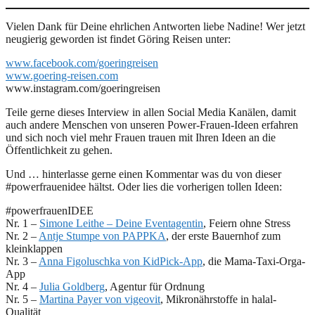
Vielen Dank für Deine ehrlichen Antworten liebe Nadine! Wer jetzt
neugierig geworden ist findet Göring Reisen unter:
www.facebook.com/goeringreisen
www.goering-reisen.com
www.instagram.com/goeringreisen
Teile gerne dieses Interview in allen Social Media Kanälen, damit
auch andere Menschen von unseren Power-Frauen-Ideen erfahren
und sich noch viel mehr Frauen trauen mit Ihren Ideen an die
Öffentlichkeit zu gehen.
Und … hinterlasse gerne einen Kommentar was du von dieser
#powerfrauenidee hältst. Oder lies die vorherigen tollen Ideen:
#powerfrauenIDEE
Nr. 1 –
Simone Leithe – Deine Eventagentin
, Feiern ohne Stress
Nr. 2 –
Antje Stumpe von PAPPKA
, der erste Bauernhof zum
kleinklappen
Nr. 3 –
Anna Figoluschka von KidPick-App
, die Mama-Taxi-Orga-
App
Nr. 4 –
Julia Goldberg
, Agentur für Ordnung
Nr. 5 –
Martina Payer von vigeovit
, Mikronährstoffe in halal-
Qualität