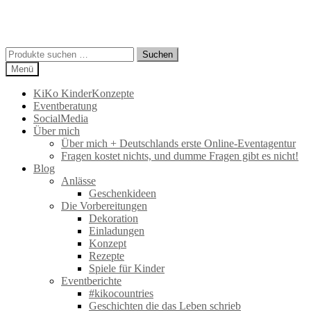
Suchen
Suchen
nach:
Menü
KiKo KinderKonzepte
Eventberatung
SocialMedia
Über mich
Über mich + Deutschlands erste Online-Eventagentur
Fragen kostet nichts, und dumme Fragen gibt es nicht!
Blog
Anlässe
Geschenkideen
Die Vorbereitungen
Dekoration
Einladungen
Konzept
Rezepte
Spiele für Kinder
Eventberichte
#kikocountries
Geschichten die das Leben schrieb