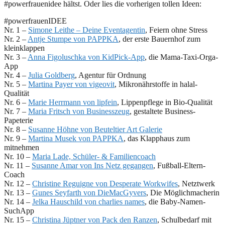
#powerfrauenidee hältst. Oder lies die vorherigen tollen Ideen:
#powerfrauenIDEE
Nr. 1 –
Simone Leithe – Deine Eventagentin
, Feiern ohne Stress
Nr. 2 –
Antje Stumpe von PAPPKA
, der erste Bauernhof zum
kleinklappen
Nr. 3 –
Anna Figoluschka von KidPick-App
, die Mama-Taxi-Orga-
App
Nr. 4 –
Julia Goldberg
, Agentur für Ordnung
Nr. 5 –
Martina Payer von vigeovit
, Mikronährstoffe in halal-
Qualität
Nr. 6 –
Marie Herrmann von lipfein
, Lippenpflege in Bio-Qualität
Nr. 7 –
Maria Fritsch von Businesszeug
, gestaltete Business-
Papeterie
Nr. 8 –
Susanne Höhne von Beuteltier Art Galerie
Nr. 9 –
Martina Musek von PAPPKA
, das Klapphaus zum
mitnehmen
Nr. 10 –
Maria Lade, Schüler- & Familiencoach
Nr. 11 –
Susanne Amar von Ins Netz gegangen
, Fußball-Eltern-
Coach
Nr. 12 –
Christine Reguigne von Desperate Workwifes
, Netztwerk
Nr. 13 –
Gunes Seyfarth von DieMacGyvers
, Die Möglichmacherin
Nr. 14 –
Jelka Hauschild von charlies names
, die Baby-Namen-
SuchApp
Nr. 15 –
Christina Jüptner von Pack den Ranzen
, Schulbedarf mit