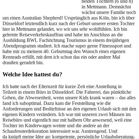
beiden Töchtern (6 und 8)
in Mettmann. Demnächst
wächst unsere Familie noch
um einen Australian Shepherd! Ursprünglich aus Köln, bin ich über
Düsseldorf letztendlich kurz nach der Geburt unserer ersten Tochter
hier in Mettmann gelandet, wo wir uns sehr wohlfühlen. Ich bin
gelernte Reiseverkehrskauffrau und habe im Anschluss an die
Ausbildung BWL Fachrichtung Tourismus in einem dreijährigen
Abendprogramm studiert. Ich mache super gerne Fitnesssport und
habe mir zu meinem 40. Geburtstag den Wunsch eines eigenen
Rennrads erfüllt, mit dem ich schon das ein oder andere Mal
draußen geradelt bin.
Welche Idee hattest du?
Ich hatte nach der Elternzeit für kurze Zeit eine Anstellung in
Teilzeit in einem Büro in Düsseldorf. Die Fahrerei, das pünktliche
Gehen, die Abwesenheit, wenn unsere Kids krank waren – das alles
fand ich suboptimal. Dazu kam die Feststellung wie die
Anforderungen und Bedürfnisse an den eigenen Urlaub sich mit den
eigenen Kindern verändern. Ich war mit unseren zwei Mäusen im
Reisebüro und eigentlich nur mit halbem Ohr anwesend, weil eine
Tochter im Kinderwagen weinte und die andere an der
Schaufensterdekoration interessiert war. Anstrengend. Und
da knüpft meine Idee an: kompetente, persönliche Urlaubsberatung-