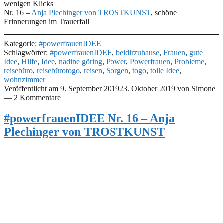
wenigen Klicks
Nr. 16 –
Anja Plechinger von TROSTKUNST
, schöne
Erinnerungen im Trauerfall
Kategorie:
#powerfrauenIDEE
Schlagwörter:
#powerfrauenIDEE
,
beidirzuhause
,
Frauen
,
gute
Idee
,
Hilfe
,
Idee
,
nadine göring
,
Power
,
Powerfrauen
,
Probleme
,
reisebüro
,
reisebürotogo
,
reisen
,
Sorgen
,
togo
,
tolle Idee
,
wohnzimmer
Veröffentlicht am
9. September 2019
23. Oktober 2019
von
Simone
—
2 Kommentare
#powerfrauenIDEE Nr. 16 – Anja
Plechinger von TROSTKUNST