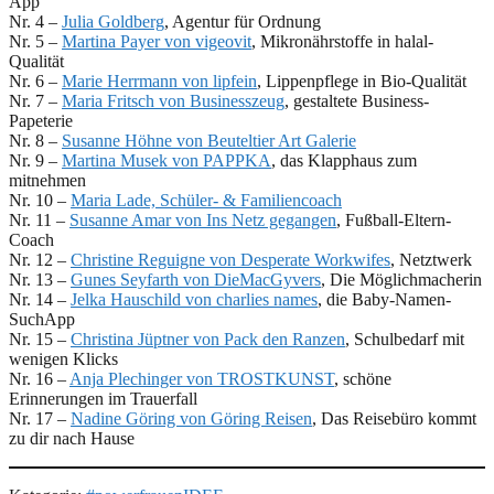
App
Nr. 4 –
Julia Goldberg
, Agentur für Ordnung
Nr. 5 –
Martina Payer von vigeovit
, Mikronährstoffe in halal-
Qualität
Nr. 6 –
Marie Herrmann von lipfein
, Lippenpflege in Bio-Qualität
Nr. 7 –
Maria Fritsch von Businesszeug
, gestaltete Business-
Papeterie
Nr. 8 –
Susanne Höhne von Beuteltier Art Galerie
Nr. 9 –
Martina Musek von PAPPKA
, das Klapphaus zum
mitnehmen
Nr. 10 –
Maria Lade, Schüler- & Familiencoach
Nr. 11 –
Susanne Amar von Ins Netz gegangen
, Fußball-Eltern-
Coach
Nr. 12 –
Christine Reguigne von Desperate Workwifes
, Netztwerk
Nr. 13 –
Gunes Seyfarth von DieMacGyvers
, Die Möglichmacherin
Nr. 14 –
Jelka Hauschild von charlies names
, die Baby-Namen-
SuchApp
Nr. 15 –
Christina Jüptner von Pack den Ranzen
, Schulbedarf mit
wenigen Klicks
Nr. 16 –
Anja Plechinger von TROSTKUNST
, schöne
Erinnerungen im Trauerfall
Nr. 17 –
Nadine Göring von Göring Reisen
, Das Reisebüro kommt
zu dir nach Hause