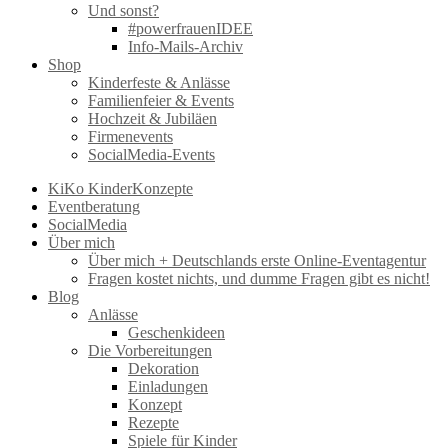
Und sonst?
#powerfrauenIDEE
Info-Mails-Archiv
Shop
Kinderfeste & Anlässe
Familienfeier & Events
Hochzeit & Jubiläen
Firmenevents
SocialMedia-Events
KiKo KinderKonzepte
Eventberatung
SocialMedia
Über mich
Über mich + Deutschlands erste Online-Eventagentur
Fragen kostet nichts, und dumme Fragen gibt es nicht!
Blog
Anlässe
Geschenkideen
Die Vorbereitungen
Dekoration
Einladungen
Konzept
Rezepte
Spiele für Kinder