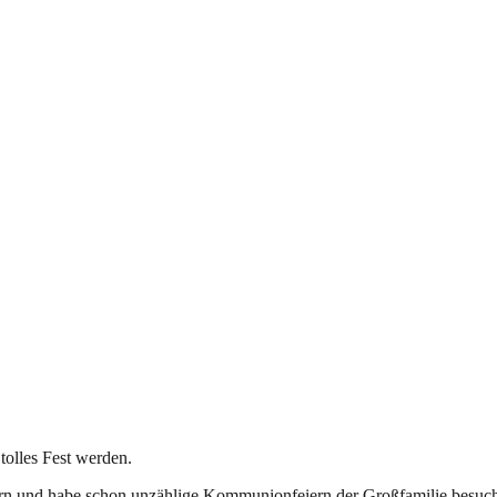
tolles Fest werden.
ern und habe schon unzählige Kommunionfeiern der Großfamilie besuc