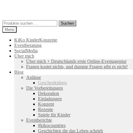
Suchen
Suchen
nach:
Menü
KiKo KinderKonzepte
Eventberatung
SocialMedia
Über mich
Über mich + Deutschlands erste Online-Eventagentur
Fragen kostet nichts, und dumme Fragen gibt es nicht!
Blog
Anlässe
Geschenkideen
Die Vorbereitungen
Dekoration
Einladungen
Konzept
Rezepte
Spiele für Kinder
Eventberichte
#kikocountries
Geschichten die das Leben schrieb