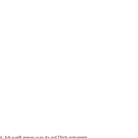
ht. Ich weiß genau was da auf Dich zukommt.