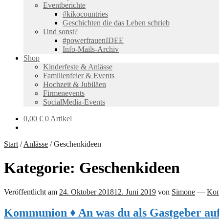
Eventberichte
#kikocountries
Geschichten die das Leben schrieb
Und sonst?
#powerfrauenIDEE
Info-Mails-Archiv
Shop
Kinderfeste & Anlässe
Familienfeier & Events
Hochzeit & Jubiläen
Firmenevents
SocialMedia-Events
0,00
€
0 Artikel
Start
/
Anlässe
/
Geschenkideen
Kategorie:
Geschenkideen
Veröffentlicht am
24. Oktober 2018
12. Juni 2019
von
Simone
—
Kom
Kommunion ♦ An was du als Gastgeber auf 