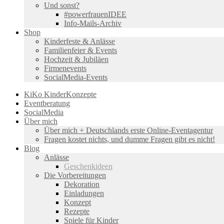
Und sonst?
#powerfrauenIDEE
Info-Mails-Archiv
Shop
Kinderfeste & Anlässe
Familienfeier & Events
Hochzeit & Jubiläen
Firmenevents
SocialMedia-Events
KiKo KinderKonzepte
Eventberatung
SocialMedia
Über mich
Über mich + Deutschlands erste Online-Eventagentur
Fragen kostet nichts, und dumme Fragen gibt es nicht!
Blog
Anlässe
Geschenkideen
Die Vorbereitungen
Dekoration
Einladungen
Konzept
Rezepte
Spiele für Kinder