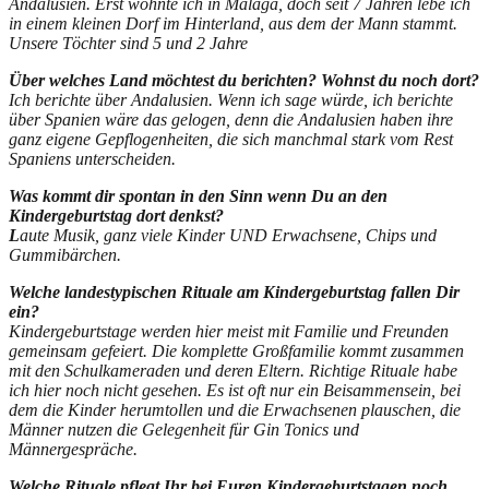
Andalusien. Erst wohnte ich in Málaga, doch seit 7 Jahren lebe ich
in einem kleinen Dorf im Hinterland, aus dem der Mann stammt.
Unsere Töchter sind 5 und 2 Jahre
Über welches Land möchtest du berichten? Wohnst du noch dort?
Ich berichte über Andalusien. Wenn ich sage würde, ich berichte
über Spanien wäre das gelogen, denn die Andalusien haben ihre
ganz eigene Gepflogenheiten, die sich manchmal stark vom Rest
Spaniens unterscheiden.
Was kommt dir spontan in den Sinn wenn Du an den
Kindergeburtstag dort denkst?
L
aute Musik, ganz viele Kinder UND Erwachsene, Chips und
Gummibärchen.
Welche landestypischen Rituale am Kindergeburtstag fallen Dir
ein?
Kindergeburtstage werden hier meist mit Familie und Freunden
gemeinsam gefeiert. Die komplette Großfamilie kommt zusammen
mit den Schulkameraden und deren Eltern. Richtige Rituale habe
ich hier noch nicht gesehen. Es ist oft nur ein Beisammensein, bei
dem die Kinder herumtollen und die Erwachsenen plauschen, die
Männer nutzen die Gelegenheit für Gin Tonics und
Männergespräche.
Welche Rituale pflegt Ihr bei Euren Kindergeburtstagen noch