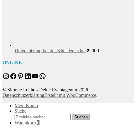
Unterstützung bei der Künstlersuche
39,00
€
ONLINE
Instagram
Facebook
Pinterest
LinkedIn
YouTube
WhatsApp
© Simone Leithe - Deine Eventagentin 2026
Datenschutzerklärung
Erstellt mit WooCommerce
.
Mein Konto
Suche
Suchen
Suchen
nach:
Warenkorb
0