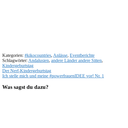
Kategorien:
#kikocountries
,
Anlässe
,
Eventberichte
Schlagwörter:
Andalusien
,
andere Länder andere Sitten
,
Kindergeburtstag
Beitragsnavigation
Vorheriger
Der Nerf-Kindergeburtstag
Beitrag:
Nächster
Ich stelle mich und meine #powerfrauenIDEE vor! Nr. 1
Beitrag:
Was sagst du dazu?