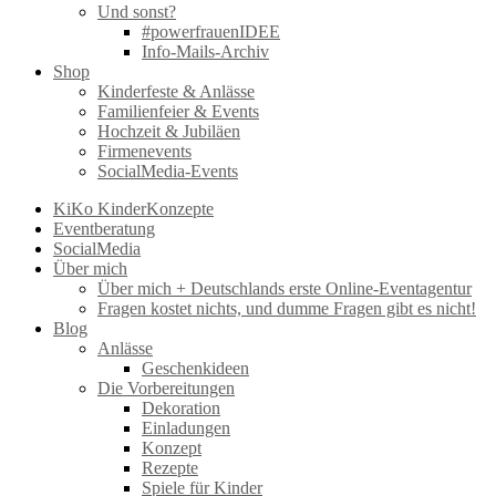
Und sonst?
#powerfrauenIDEE
Info-Mails-Archiv
Shop
Kinderfeste & Anlässe
Familienfeier & Events
Hochzeit & Jubiläen
Firmenevents
SocialMedia-Events
KiKo KinderKonzepte
Eventberatung
SocialMedia
Über mich
Über mich + Deutschlands erste Online-Eventagentur
Fragen kostet nichts, und dumme Fragen gibt es nicht!
Blog
Anlässe
Geschenkideen
Die Vorbereitungen
Dekoration
Einladungen
Konzept
Rezepte
Spiele für Kinder