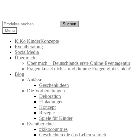
Suchen
Suchen
nach:
Menü
KiKo KinderKonzepte
Eventberatung
SocialMedia
Über mich
Über mich + Deutschlands erste Online-Eventagentur
Fragen kostet nichts, und dumme Fragen gibt es nicht!
Blog
Anlässe
Geschenkideen
Die Vorbereitungen
Dekoration
Einladungen
Konzept
Rezepte
Spiele für Kinder
Eventberichte
#kikocountries
Geschichten die das Leben schrieb