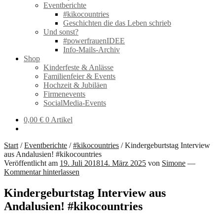
Eventberichte
#kikocountries
Geschichten die das Leben schrieb
Und sonst?
#powerfrauenIDEE
Info-Mails-Archiv
Shop
Kinderfeste & Anlässe
Familienfeier & Events
Hochzeit & Jubiläen
Firmenevents
SocialMedia-Events
0,00
€
0 Artikel
Start
/
Eventberichte
/
#kikocountries
/
Kindergeburtstag Interview
aus Andalusien! #kikocountries
Veröffentlicht am
19. Juli 2018
14. März 2025
von
Simone
—
Kommentar hinterlassen
Kindergeburtstag Interview aus
Andalusien! #kikocountries