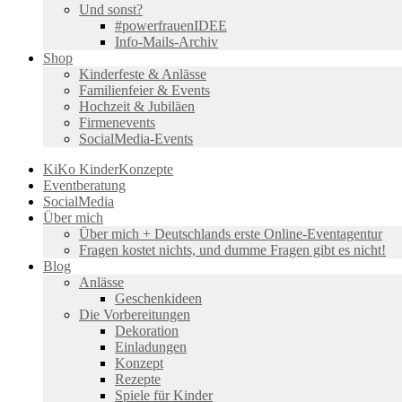
Und sonst?
#powerfrauenIDEE
Info-Mails-Archiv
Shop
Kinderfeste & Anlässe
Familienfeier & Events
Hochzeit & Jubiläen
Firmenevents
SocialMedia-Events
KiKo KinderKonzepte
Eventberatung
SocialMedia
Über mich
Über mich + Deutschlands erste Online-Eventagentur
Fragen kostet nichts, und dumme Fragen gibt es nicht!
Blog
Anlässe
Geschenkideen
Die Vorbereitungen
Dekoration
Einladungen
Konzept
Rezepte
Spiele für Kinder