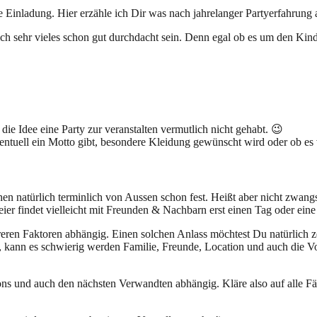
e Einladung. Hier erzähle ich Dir was nach jahrelanger Partyerfahrung 
ch sehr vieles schon gut durchdacht sein. Denn egal ob es um den Kind
 die Idee eine Party zur veranstalten vermutlich nicht gehabt. 😉
tuell ein Motto gibt, besondere Kleidung gewünscht wird oder ob es vi
natürlich terminlich von Aussen schon fest. Heißt aber nicht zwangs
eier findet vielleicht mit Freunden & Nachbarn erst einen Tag oder eine
eren Faktoren abhängig. Einen solchen Anlass möchtest Du natürlich ze
ert, kann es schwierig werden Familie, Freunde, Location und auch die
ons und auch den nächsten Verwandten abhängig. Kläre also auf alle Fä