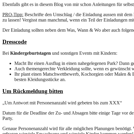
Ebenfalls gibt es in diesem Blog von mir schon Anleitungen für selb
PRO-Tipp:
Beschrifte den Umschlag / die Einladung aussen mit dem
zu lassen! Vergisst man manchmal, wenn ein Teil der Einladungen mit 
Der Einladung sollten neben dem Was, Wann & Wo aber auch folgen
Dresscode
Bei
Kindergeburtstagen
und sonstigen Events mit Kindern:
Macht Ihr einen Ausflug in einen nahegelegenen Park? Dann ge
Auch themengerechte Verkleidung sollte, wenn es gewünscht w
Ihr plant einen Matschwettbewerb, Kochorgien oder Malen & Ba
besten Kleidungsstücke an.
Um Rückmeldung bitten
„Um Antwort mit Personenanzahl wird gebeten bis zum XXX“
Datum für die Deadline der Zu- und Absagen bitte einige Tage vor de
Party.
Genaue Personenanzahl wird für alle möglichen Planungen benötigt. 
erfragen wieviele Erwachsene und wieviele Kinder kommen werden!