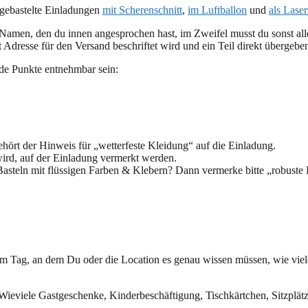
stgebastelte Einladungen
mit Scherenschnitt
,
im Luftballon
und
als Lase
 Namen, den du innen angesprochen hast, im Zweifel musst du sonst a
Adresse für den Versand beschriftet wird und ein Teil direkt übergebe
de Punkte entnehmbar sein:
hört der Hinweis für „wetterfeste Kleidung“ auf die Einladung.
ird, auf der Einladung vermerkt werden.
steln mit flüssigen Farben & Klebern? Dann vermerke bitte „robuste K
m Tag, an dem Du oder die Location es genau wissen müssen, wie viele
Wieviele Gastgeschenke, Kinderbeschäftigung, Tischkärtchen, Sitzplätz