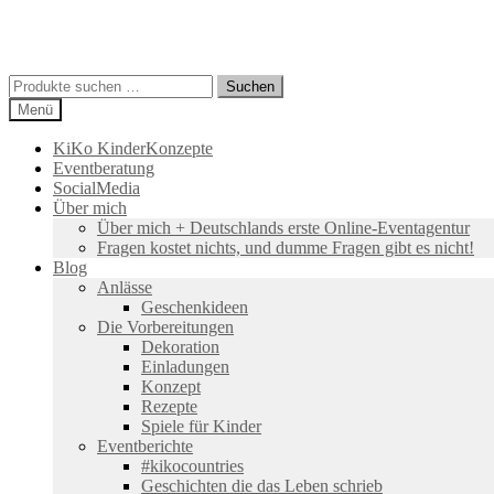
Suchen
Suchen
nach:
Menü
KiKo KinderKonzepte
Eventberatung
SocialMedia
Über mich
Über mich + Deutschlands erste Online-Eventagentur
Fragen kostet nichts, und dumme Fragen gibt es nicht!
Blog
Anlässe
Geschenkideen
Die Vorbereitungen
Dekoration
Einladungen
Konzept
Rezepte
Spiele für Kinder
Eventberichte
#kikocountries
Geschichten die das Leben schrieb