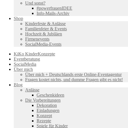
Und sonst?
#powerfrauenIDEE
Info-Mails-Archiv
Shop
Kinderfeste & Anlässe
Familienfeier & Events
Hochzeit & Jubiläen
Firmenevents
SocialMedia-Events
KiKo KinderKonzepte
Eventberatung
SocialMedia
Über mich
Über mich + Deutschlands erste Online-Eventagentur
Fragen kostet nichts, und dumme Fragen gibt es nicht!
Blog
Anlässe
Geschenkideen
Die Vorbereitungen
Dekoration
Einladungen
Konzept
Rezepte
Spiele für Kinder