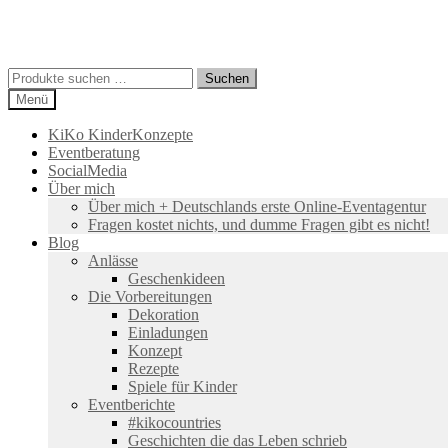
Suchen
Suchen
nach:
Menü
KiKo KinderKonzepte
Eventberatung
SocialMedia
Über mich
Über mich + Deutschlands erste Online-Eventagentur
Fragen kostet nichts, und dumme Fragen gibt es nicht!
Blog
Anlässe
Geschenkideen
Die Vorbereitungen
Dekoration
Einladungen
Konzept
Rezepte
Spiele für Kinder
Eventberichte
#kikocountries
Geschichten die das Leben schrieb