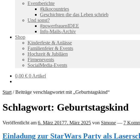
Eventberichte
#kikocountries
Geschichten die das Leben schrieb
Und sonst?
#powerfrauenIDEE
Info-Mails-Archiv
Shop
Kinderfeste & Anlässe
Familienfeier & Events
Hochzeit & Jubiläen
Firmenevents
SocialMedia-Events
0,00
€
0 Artikel
Start
/
Beiträge verschlagwortet mit „Geburtstagskind“
Schlagwort:
Geburtstagskind
Veröffentlicht am
6. März 2017
7. März 2025
von
Simone
—
7 Komm
Einladung zur StarWars Party als Lasersc