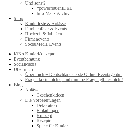
Und sonst?
#powerfrauenIDEE
Info-Mails-Archiv
Shop
Kinderfeste & Anlässe
Familienfeier & Events
Hochzeit & Jubiläen
Firmenevents
SocialMedia-Events
KiKo KinderKonzepte
Eventberatung
SocialMedia
Über mich
Über mich + Deutschlands erste Online-Eventagentur
Fragen kostet nichts, und dumme Fragen gibt es nicht!
Blog
Anlässe
Geschenkideen
Die Vorbereitungen
Dekoration
Einladungen
Konzept
Rezepte
Spiele für Kinder