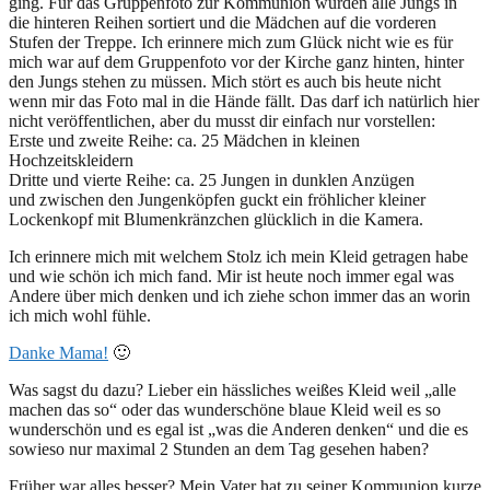
ging. Für das Gruppenfoto zur Kommunion wurden alle Jungs in
die hinteren Reihen sortiert und die Mädchen auf die vorderen
Stufen der Treppe. Ich erinnere mich zum Glück nicht wie es für
mich war auf dem Gruppenfoto vor der Kirche ganz hinten, hinter
den Jungs stehen zu müssen. Mich stört es auch bis heute nicht
wenn mir das Foto mal in die Hände fällt. Das darf ich natürlich hier
nicht veröffentlichen, aber du musst dir einfach nur vorstellen:
Erste und zweite Reihe: ca. 25 Mädchen in kleinen
Hochzeitskleidern
Dritte und vierte Reihe: ca. 25 Jungen in dunklen Anzügen
und zwischen den Jungenköpfen guckt ein fröhlicher kleiner
Lockenkopf mit Blumenkränzchen glücklich in die Kamera.
Ich erinnere mich mit welchem Stolz ich mein Kleid getragen habe
und wie schön ich mich fand. Mir ist heute noch immer egal was
Andere über mich denken und ich ziehe schon immer das an worin
ich mich wohl fühle.
Danke Mama!
🙂
Was sagst du dazu? Lieber ein hässliches weißes Kleid weil „alle
machen das so“ oder das wunderschöne blaue Kleid weil es so
wunderschön und es egal ist „was die Anderen denken“ und die es
sowieso nur maximal 2 Stunden an dem Tag gesehen haben?
Früher war alles besser? Mein Vater hat zu seiner Kommunion kurze