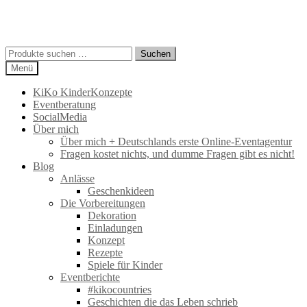
Suchen
Suchen
nach:
Menü
KiKo KinderKonzepte
Eventberatung
SocialMedia
Über mich
Über mich + Deutschlands erste Online-Eventagentur
Fragen kostet nichts, und dumme Fragen gibt es nicht!
Blog
Anlässe
Geschenkideen
Die Vorbereitungen
Dekoration
Einladungen
Konzept
Rezepte
Spiele für Kinder
Eventberichte
#kikocountries
Geschichten die das Leben schrieb