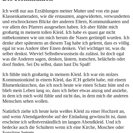
Ich weiß nur aus Erzählungen meiner Mutter und von ein paar
Klassenkameraden, wie die erstaunten, angewiderten, verwunderten
und erschrockenen Blicke der anderen Eltern, Kommunikanten und
vor allem des Pfarrers ausgesehen haben. Ich aber fühlte mich
großartig in meinem tollen Kleid. Ich habe es quasi gar nicht
mitbekommen wie um mich herum die Nasen gerümpft wurden. Ich
denke aber spätestens an diesem Tag habe ich gelernt, dass es völlig
egal ist was Andere über Einen denken. Viel wichtiger ist, was du
selber denkst. Wieviel Selbstbewusstsein du zulässt. Ist doch egal
was die Anderen sagen, denken, lästern, tratschen, belächeln oder
doof finden. Sei Du selbst, dann hast Du Spaß!
Ich fühlte mich großartig in meinem Kleid. Ich war ein stolzes
Kommunionkind in einem Kleid, das ICH geliebt habe, mit einem
Blumenkränzchen, das ich noch heute wie einen Schatz hüte und es
blieb mein Leben lang so, dass ich lieber etwas anzog und anziehe,
in dem ich mich wohl fühle und nicht das, in dem mich die anderen
Menschen sehen wollen.
Natürlich ziehe ich heute kein weißes Kleid zu einer Hochzeit an,
und wenn Abendgarderobe auf der Einladung gewünscht ist, dann
erscheine ich selbstverständlich im langen Abendkleid. Und ich
bedecke auch die Schultern wenn ich eine Kirche, Moschee oder
Sonstiges betrete.