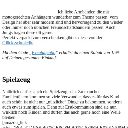
Ich liebe Armbänder, die mit
mottogerechten Anhängern wunderbar zum Thema passen, vom
Design her aber sehr modern sind und hervorragend zu den wieder
oder immer noch üblichen Freundschaftsbändern passen. Auch
Jungs tragen diese oft gerne.
Perfekt verpackt zum verschenken gibt es diese von der
Glücksschmiedin
.
Mit dem Code „
Eventagentin
“ erhältst du einen Rabatt von 15%
auf Deinen gesamten Einkauf.
Spielzeug
Natürlich darf es auch ein Spielzeug sein. Zu manchen
Familienfeiern kommen so viele Verwandte, dass es für das Kind
auch schön ist nicht nur „nützliche“ Dinge zu bekommen, sondern
auch etwas zum spielen. Denn zur Erstkommunion sind sie nun
wirklich noch Kinder, und dürfen das auch gerne noch eine Weile
bleiben.
[amazon_link
asins=’B01J41DVSS,B075GR9G8H,B075GS39RH,B079JN5J9