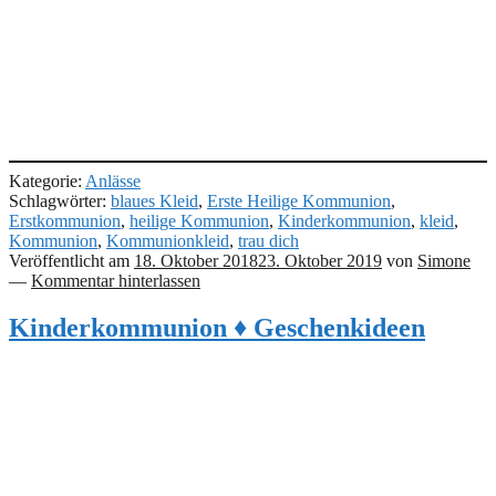
Kategorie:
Anlässe
Schlagwörter:
blaues Kleid
,
Erste Heilige Kommunion
,
Erstkommunion
,
heilige Kommunion
,
Kinderkommunion
,
kleid
,
Kommunion
,
Kommunionkleid
,
trau dich
Veröffentlicht am
18. Oktober 2018
23. Oktober 2019
von
Simone
—
Kommentar hinterlassen
Kinderkommunion ♦ Geschenkideen