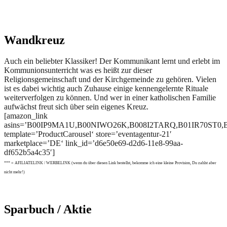
Wandkreuz
Auch ein beliebter Klassiker! Der Kommunikant lernt und erlebt im
Kommunionsunterricht was es heißt zur dieser
Religionsgemeinschaft und der Kirchgemeinde zu gehören. Vielen
ist es dabei wichtig auch Zuhause einige kennengelernte Rituale
weiterverfolgen zu können. Und wer in einer katholischen Familie
aufwächst freut sich über sein eigenes Kreuz.
[amazon_link
asins=’B00IP9MA1U,B00NIWO26K,B008I2TARQ,B01IR70ST
template=’ProductCarousel‘ store=’eventagentur-21′
marketplace=’DE‘ link_id=’d6e50e69-d2d6-11e8-99aa-
df652b5a4c35′]
*** = AFILIATELINK / WERBELINK (wenn du über diesen Link bestellst, bekomme ich eine kleine Provision, Du zahlst aber
nicht mehr!)
Sparbuch / Aktie