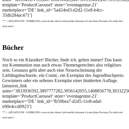
template=’ProductCarousel‘ store=’eventagentur-21′
marketplace=’DE‘ link_id=’5a424ed3-d2d2-11e8-b4cc-
35db284ac471′]
*** = AFILIATELINK / WERBELINK (wenn du über diesen Link bestellst, bekomme ich eine kleine Provision, Du zahlst aber
nicht mehr!)
Bücher
Noch so ein Klassiker! Bücher, finde ich, gehen immer! Das kann
zur Kommunion nun auch etwas Themengerechtes also religiöses
sein. Genauso geht aber auch eine Neuerscheinung der
Lieblingsbuchserie, ein Comic, ein Exemplar des Jugendbuchpreis-
Gewinners oder ein seltenes Exemplar einer limitierten Auflage.
[amazon_link
asins=’3833936592,3897777282,3956142055,1408856778,383322
template=’ProductCarousel‘ store=’eventagentur-21′
marketplace=’DE‘ link_id=’fb50bea7-d2d5-11e8-adaf-
e90e4ccd0923′]
*** = AFILIATELINK / WERBELINK (wenn du über diesen Link bestellst, bekomme ich eine kleine Provision, Du zahlst aber
nicht mehr!)