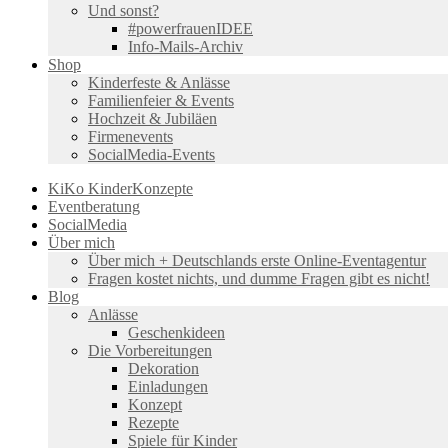
Und sonst?
#powerfrauenIDEE
Info-Mails-Archiv
Shop
Kinderfeste & Anlässe
Familienfeier & Events
Hochzeit & Jubiläen
Firmenevents
SocialMedia-Events
KiKo KinderKonzepte
Eventberatung
SocialMedia
Über mich
Über mich + Deutschlands erste Online-Eventagentur
Fragen kostet nichts, und dumme Fragen gibt es nicht!
Blog
Anlässe
Geschenkideen
Die Vorbereitungen
Dekoration
Einladungen
Konzept
Rezepte
Spiele für Kinder