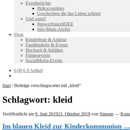
Eventberichte
#kikocountries
Geschichten die das Leben schrieb
Und sonst?
#powerfrauenIDEE
Info-Mails-Archiv
Shop
Kinderfeste & Anlässe
Familienfeier & Events
Hochzeit & Jubiläen
Firmenevents
SocialMedia-Events
0,00
€
0 Artikel
Start
/
Beiträge verschlagwortet mit „kleid“
Schlagwort:
kleid
Veröffentlicht am
9. Juni 2019
23. Oktober 2019
von
Simone
—
Komm
Im blauen Kleid zur Kinderkommunion … 