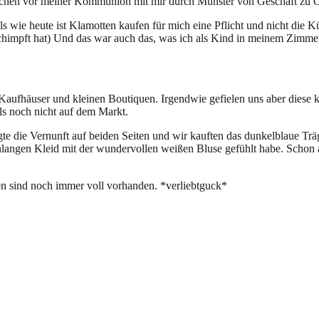
Wochen vor meiner Kommunion mit mir durch Münster von Geschäft zu 
 wie heute ist Klamotten kaufen für mich eine Pflicht und nicht die K
chimpft hat) Und das war auch das, was ich als Kind in meinem Zimme
aufhäuser und kleinen Boutiquen. Irgendwie gefielen uns aber diese ki
ls noch nicht auf dem Markt.
 die Vernunft auf beiden Seiten und wir kauften das dunkelblaue Träg
enlangen Kleid mit der wundervollen weißen Bluse gefühlt habe. Schon 
en sind noch immer voll vorhanden. *verliebtguck*