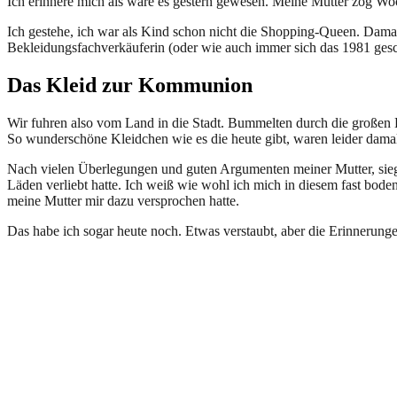
Ich erinnere mich als wäre es gestern gewesen. Meine Mutter zog 
Ich gestehe, ich war als Kind schon nicht die Shopping-Queen. Damals
Bekleidungsfachverkäuferin (oder wie auch immer sich das 1981 ges
Das Kleid zur Kommunion
Wir fuhren also vom Land in die Stadt. Bummelten durch die großen K
So wunderschöne Kleidchen wie es die heute gibt, waren leider dama
Nach vielen Überlegungen und guten Argumenten meiner Mutter, siegte
Läden verliebt hatte. Ich weiß wie wohl ich mich in diesem fast bod
meine Mutter mir dazu versprochen hatte.
Das habe ich sogar heute noch. Etwas verstaubt, aber die Erinnerung