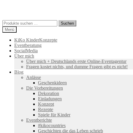
Suchen
Suchen
nach:
Menü
KiKo KinderKonzepte
Eventberatung
SocialMedia
Über mich
Über mich + Deutschlands erste Online-Eventagentur
Fragen kostet nichts, und dumme Fragen gibt es nicht!
Blog
Anlässe
Geschenkideen
Die Vorbereitungen
Dekoration
Einladungen
Konzept
Rezepte
Spiele für Kinder
Eventberichte
#kikocountries
Geschichten die das Leben schrieb