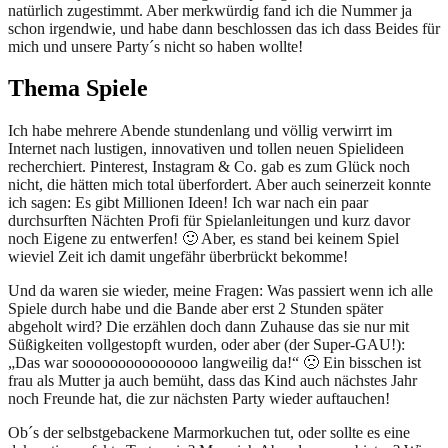
natürlich zugestimmt. Aber merkwürdig fand ich die Nummer ja
schon irgendwie, und habe dann beschlossen das ich dass Beides für
mich und unsere Party´s nicht so haben wollte!
Thema Spiele
Ich habe mehrere Abende stundenlang und völlig verwirrt im
Internet nach lustigen, innovativen und tollen neuen Spielideen
recherchiert. Pinterest, Instagram & Co. gab es zum Glück noch
nicht, die hätten mich total überfordert. Aber auch seinerzeit konnte
ich sagen: Es gibt Millionen Ideen! Ich war nach ein paar
durchsurften Nächten Profi für Spielanleitungen und kurz davor
noch Eigene zu entwerfen! 🙂 Aber, es stand bei keinem Spiel
wieviel Zeit ich damit ungefähr überbrückt bekomme!
Und da waren sie wieder, meine Fragen: Was passiert wenn ich alle
Spiele durch habe und die Bande aber erst 2 Stunden später
abgeholt wird? Die erzählen doch dann Zuhause das sie nur mit
Süßigkeiten vollgestopft wurden, oder aber (der Super-GAU!):
„Das war sooooooooooooooo langweilig da!“ 🙁 Ein bisschen ist
frau als Mutter ja auch bemüht, dass das Kind auch nächstes Jahr
noch Freunde hat, die zur nächsten Party wieder auftauchen!
Ob´s der selbstgebackene Marmorkuchen tut, oder sollte es eine