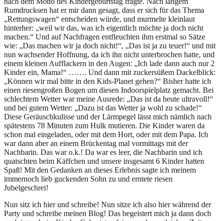
nach dem Motto des Kindergeburtstag fragte. Nach langem
Rumdrucksen hat er mir dann gesagt, dass er sich für das Thema
„Rettungswagen“ entscheiden würde, und murmelte kleinlaut
hinterher: „weil wir das, was ich eigentlich möchte ja doch nicht
machen.“ Und auf Nachfragen entfleuchten ihm erstmal so Sätze
wie: „Das machen wir ja doch nicht!“, „Das ist ja zu teuer!“ und mit
nun wachsender Hoffnung, da ich ihn nicht unterbrochen hatte, und
einem kleinen Aufflackern in den Augen: „Ich lade dann auch nur 2
Kinder ein, Mama!“ ……. Und dann mit zuckersüßem Dackelblick:
„Können wir mal bitte in den Kids-Planet gehen?“ Bisher hatte ich
einen riesengroßen Bogen um diesen Indoorspielplatz gemacht. Bei
schlechtem Wetter war meine Ausrede: „Das ist da heute ultravoll!“
und bei gutem Wetter: „Dazu ist das Wetter ja wohl zu schade!“
Diese Geräuschkulisse und der Lärmpegel lässt mich nämlich nach
spätestens 78 Minuten zum Hulk mutieren. Die Kinder waren da
schon mal eingeladen, oder mit dem Hort, oder mit dem Papa. Ich
war dann aber an einem Brückentag mal vormittags mit der
Nachbarin. Das war o.k.! Da war es leer, die Nachbarin und ich
quatschten beim Käffchen und unsere insgesamt 6 Kinder hatten
Spaß! Mit den Gedanken an dieses Erlebnis sagte ich meinem
immernoch lieb guckenden Sohn zu und erntete riesen
Jubelgeschrei!
Nun sitz ich hier und schreibe! Nun sitze ich also hier während der
Party und schreibe meinen Blog! Das begeistert mich ja dann doch