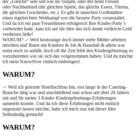
der „Gleiche“ sein soll wie im Vorjahr, oder der beim Freund
oder Nachbarkind (die gleichen Spiele, das gleiche Essen, Thema,
die gleichen Geschenke, etc.). Es gibt in manchen Großstädten
einen regelrechten Wettkampf wer die bessere Party veranstaltet.
Und da ich ein paar Freundinnen erfolgreich Ihre Kinder-Party´s
vorbereitet hatte, kam ich auf die Idee das sich damit vielleicht Geld
verdienen ließe!
WARUM? -> Weil heutzutage doch immer mehr Mütter arbeiten
möchten und Ihnen mit Kindern & Job & Haushalt & allem was
sonst noch so anfällt, doch oft die Zeit fehlt den Kindergeburtstag so
vorzubereiten wie sie sich das vorgenommen haben. Und da möchte
ich mein KnowHow einfach einbringen!
WARUM?
-> Weil ich gelernte Hotelfachfrau bin, erst lange in der Catering-
Branche tätig war und anschließend nun schon seit über 20 Jahren
mit und für meine 3 Kinder Kindergeburtstags-Erfahrungen
sammeln konnte. Und da ich diese Erfahrungen nicht einfach
ungenutzt lassen möchte, habe ich mich nun mit dieser Idee
Selbständig gemacht!
WARUM?