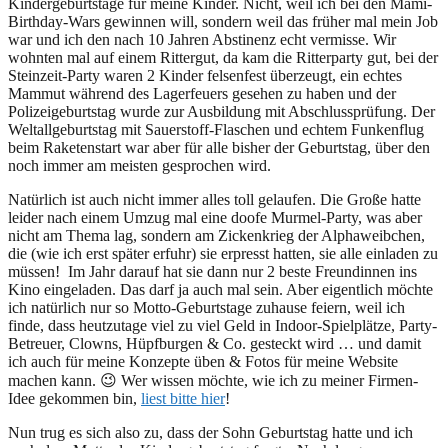
Kindergeburtstage für meine Kinder. Nicht, weil ich bei den Mami-
Birthday-Wars gewinnen will, sondern weil das früher mal mein Job
war und ich den nach 10 Jahren Abstinenz echt vermisse. Wir
wohnten mal auf einem Rittergut, da kam die Ritterparty gut, bei der
Steinzeit-Party waren 2 Kinder felsenfest überzeugt, ein echtes
Mammut während des Lagerfeuers gesehen zu haben und der
Polizeigeburtstag wurde zur Ausbildung mit Abschlussprüfung. Der
Weltallgeburtstag mit Sauerstoff-Flaschen und echtem Funkenflug
beim Raketenstart war aber für alle bisher der Geburtstag, über den
noch immer am meisten gesprochen wird.
Natürlich ist auch nicht immer alles toll gelaufen. Die Große hatte
leider nach einem Umzug mal eine doofe Murmel-Party, was aber
nicht am Thema lag, sondern am Zickenkrieg der Alphaweibchen,
die (wie ich erst später erfuhr) sie erpresst hatten, sie alle einladen zu
müssen! Im Jahr darauf hat sie dann nur 2 beste Freundinnen ins
Kino eingeladen. Das darf ja auch mal sein. Aber eigentlich möchte
ich natürlich nur so Motto-Geburtstage zuhause feiern, weil ich
finde, dass heutzutage viel zu viel Geld in Indoor-Spielplätze, Party-
Betreuer, Clowns, Hüpfburgen & Co. gesteckt wird … und damit
ich auch für meine Konzepte üben & Fotos für meine Website
machen kann. 😉 Wer wissen möchte, wie ich zu meiner Firmen-
Idee gekommen bin,
liest bitte hier
!
Nun trug es sich also zu, dass der Sohn Geburtstag hatte und ich