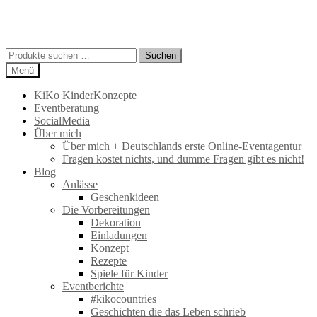
Suchen
Suchen
nach:
Menü
KiKo KinderKonzepte
Eventberatung
SocialMedia
Über mich
Über mich + Deutschlands erste Online-Eventagentur
Fragen kostet nichts, und dumme Fragen gibt es nicht!
Blog
Anlässe
Geschenkideen
Die Vorbereitungen
Dekoration
Einladungen
Konzept
Rezepte
Spiele für Kinder
Eventberichte
#kikocountries
Geschichten die das Leben schrieb