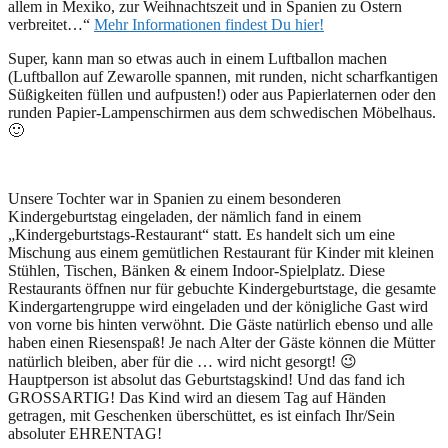
allem in Mexiko, zur Weihnachtszeit und in Spanien zu Ostern
verbreitet…“
Mehr Informationen findest Du hier!
Super, kann man so etwas auch in einem Luftballon machen
(Luftballon auf Zewarolle spannen, mit runden, nicht scharfkantigen
Süßigkeiten füllen und aufpusten!) oder aus Papierlaternen oder den
runden Papier-Lampenschirmen aus dem schwedischen Möbelhaus.
🙂
Unsere Tochter war in Spanien zu einem besonderen
Kindergeburtstag eingeladen, der nämlich fand in einem
„Kindergeburtstags-Restaurant“ statt. Es handelt sich um eine
Mischung aus einem gemütlichen Restaurant für Kinder mit kleinen
Stühlen, Tischen, Bänken & einem Indoor-Spielplatz. Diese
Restaurants öffnen nur für gebuchte Kindergeburtstage, die gesamte
Kindergartengruppe wird eingeladen und der königliche Gast wird
von vorne bis hinten verwöhnt. Die Gäste natürlich ebenso und alle
haben einen Riesenspaß! Je nach Alter der Gäste können die Mütter
natürlich bleiben, aber für die … wird nicht gesorgt! 😉
Hauptperson ist absolut das Geburtstagskind! Und das fand ich
GROSSARTIG! Das Kind wird an diesem Tag auf Händen
getragen, mit Geschenken überschüttet, es ist einfach Ihr/Sein
absoluter EHRENTAG!