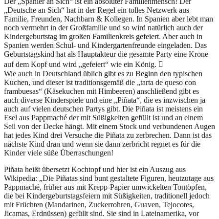
Der „Spanier an Sich“ ist ein absoluter Familienmensch! Der
„Deutsche an Sich“ hat in der Regel ein tolles Netzwerk aus
Familie, Freunden, Nachbarn & Kollegen. In Spanien aber lebt man
noch vermehrt in der Großfamilie und so wird natürlich auch der
Kindergeburtstag im großen Familienkreis gefeiert. Aber auch in
Spanien werden Schul- und Kindergartenfreunde eingeladen. Das
Geburtstagskind hat als Hauptakteur die gesamte Party eine Krone
auf dem Kopf und wird „gefeiert“ wie ein König. 
Wie auch in Deutschland üblich gibt es zu Beginn den typischen
Kuchen, und dieser ist traditionsgemäß die „tarta de queso con
frambuesas“ (Käsekuchen mit Himbeeren) anschließend gibt es
auch diverse Kinderspiele und eine „Piñata“, die es inzwischen ja
auch auf vielen deutschen Partys gibt. Die Piñata ist meistens ein
Esel aus Pappmaché der mit Süßigkeiten gefüllt ist und an einem
Seil von der Decke hängt. Mit einem Stock und verbundenen Augen
hat jedes Kind drei Versuche die Piñata zu zerbrechen. Dann ist das
nächste Kind dran und wenn sie dann zerbricht regnet es für die
Kinder viele süße Überraschungen!
Piñata heißt übersetzt Kochtopf und hier ist ein Auszug aus
Wikipedia: „Die Piñatas sind bunt gestaltete Figuren, heutzutage aus
Pappmaché, früher aus mit Krepp-Papier umwickelten Tontöpfen,
die bei Kindergeburtstagsfeiern mit Süßigkeiten, traditionell jedoch
mit Früchten (Mandarinen, Zuckerrohren, Guaven, Tejocotes,
Jicamas, Erdnüssen) gefüllt sind. Sie sind in Lateinamerika, vor