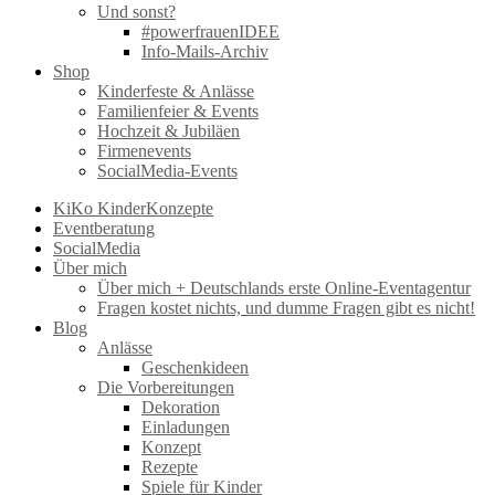
Und sonst?
#powerfrauenIDEE
Info-Mails-Archiv
Shop
Kinderfeste & Anlässe
Familienfeier & Events
Hochzeit & Jubiläen
Firmenevents
SocialMedia-Events
KiKo KinderKonzepte
Eventberatung
SocialMedia
Über mich
Über mich + Deutschlands erste Online-Eventagentur
Fragen kostet nichts, und dumme Fragen gibt es nicht!
Blog
Anlässe
Geschenkideen
Die Vorbereitungen
Dekoration
Einladungen
Konzept
Rezepte
Spiele für Kinder