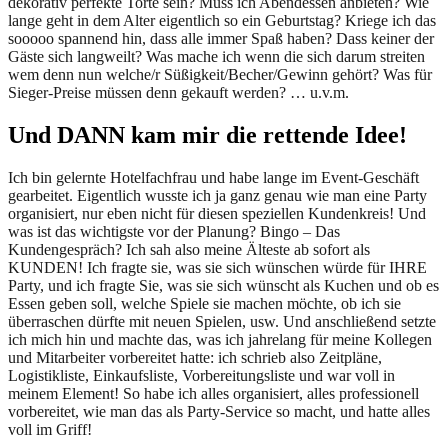
dekorativ perfekte Torte sein? Muss ich Abendessen anbieten? Wie
lange geht in dem Alter eigentlich so ein Geburtstag? Kriege ich das
sooooo spannend hin, dass alle immer Spaß haben? Dass keiner der
Gäste sich langweilt? Was mache ich wenn die sich darum streiten
wem denn nun welche/r Süßigkeit/Becher/Gewinn gehört? Was für
Sieger-Preise müssen denn gekauft werden? … u.v.m.
Und DANN kam mir die rettende Idee!
Ich bin gelernte Hotelfachfrau und habe lange im Event-Geschäft
gearbeitet. Eigentlich wusste ich ja ganz genau wie man eine Party
organisiert, nur eben nicht für diesen speziellen Kundenkreis! Und
was ist das wichtigste vor der Planung? Bingo – Das
Kundengespräch? Ich sah also meine Älteste ab sofort als
KUNDEN! Ich fragte sie, was sie sich wünschen würde für IHRE
Party, und ich fragte Sie, was sie sich wünscht als Kuchen und ob es
Essen geben soll, welche Spiele sie machen möchte, ob ich sie
überraschen dürfte mit neuen Spielen, usw. Und anschließend setzte
ich mich hin und machte das, was ich jahrelang für meine Kollegen
und Mitarbeiter vorbereitet hatte: ich schrieb also Zeitpläne,
Logistikliste, Einkaufsliste, Vorbereitungsliste und war voll in
meinem Element! So habe ich alles organisiert, alles professionell
vorbereitet, wie man das als Party-Service so macht, und hatte alles
voll im Griff!