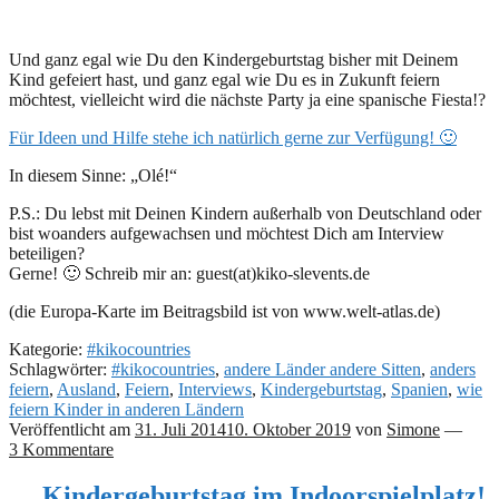
Und ganz egal wie Du den Kindergeburtstag bisher mit Deinem
Kind gefeiert hast, und ganz egal wie Du es in Zukunft feiern
möchtest, vielleicht wird die nächste Party ja eine spanische Fiesta!?
Für Ideen und Hilfe stehe ich natürlich gerne zur Verfügung! 🙂
In diesem Sinne: „Olé!“
P.S.: Du lebst mit Deinen Kindern außerhalb von Deutschland oder
bist woanders aufgewachsen und möchtest Dich am Interview
beteiligen?
Gerne! 🙂 Schreib mir an: guest(at)kiko-slevents.de
(die Europa-Karte im Beitragsbild ist von www.welt-atlas.de)
Kategorie:
#kikocountries
Schlagwörter:
#kikocountries
,
andere Länder andere Sitten
,
anders
feiern
,
Ausland
,
Feiern
,
Interviews
,
Kindergeburtstag
,
Spanien
,
wie
feiern Kinder in anderen Ländern
Veröffentlicht am
31. Juli 2014
10. Oktober 2019
von
Simone
—
3 Kommentare
… Kindergeburtstag im Indoorspielplatz!