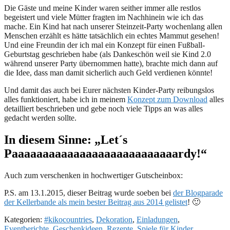
Die Gäste und meine Kinder waren seither immer alle restlos
begeistert und viele Mütter fragten im Nachhinein wie ich das
mache. Ein Kind hat nach unserer Steinzeit-Party wochenlang allen
Menschen erzählt es hätte tatsächlich ein echtes Mammut gesehen!
Und eine Freundin der ich mal ein Konzept für einen Fußball-
Geburtstag geschrieben habe (als Dankeschön weil sie Kind 2.0
während unserer Party übernommen hatte), brachte mich dann auf
die Idee, dass man damit sicherlich auch Geld verdienen könnte!
Und damit das auch bei Eurer nächsten Kinder-Party reibungslos
alles funktioniert, habe ich in meinem
Konzept zum Download
alles
detailliert beschrieben und gebe noch viele Tipps an was alles
gedacht werden sollte.
In diesem Sinne: „Let´s
Paaaaaaaaaaaaaaaaaaaaaaaaaaardy!“
Auch zum verschenken in hochwertiger Gutscheinbox:
P.S. am 13.1.2015, dieser Beitrag wurde soeben bei
der Blogparade
der Kellerbande als mein bester Beitrag aus 2014 gelistet
! 🙂
Kategorien:
#kikocountries
,
Dekoration
,
Einladungen
,
Eventberichte
,
Geschenkideen
,
Rezepte
,
Spiele für Kinder