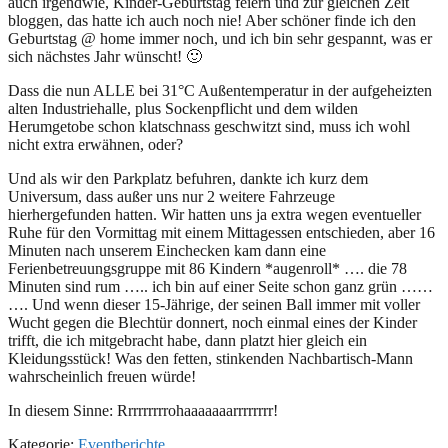
auch irgendwie, Kinder-Geburtstag feiern und zur gleichen Zeit
bloggen, das hatte ich auch noch nie! Aber schöner finde ich den
Geburtstag @ home immer noch, und ich bin sehr gespannt, was er
sich nächstes Jahr wünscht! 🙂
Dass die nun ALLE bei 31°C Außentemperatur in der aufgeheizten
alten Industriehalle, plus Sockenpflicht und dem wilden
Herumgetobe schon klatschnass geschwitzt sind, muss ich wohl
nicht extra erwähnen, oder?
Und als wir den Parkplatz befuhren, dankte ich kurz dem
Universum, dass außer uns nur 2 weitere Fahrzeuge
hierhergefunden hatten. Wir hatten uns ja extra wegen eventueller
Ruhe für den Vormittag mit einem Mittagessen entschieden, aber 16
Minuten nach unserem Einchecken kam dann eine
Ferienbetreuungsgruppe mit 86 Kindern *augenroll* …. die 78
Minuten sind rum ….. ich bin auf einer Seite schon ganz grün ……
…. Und wenn dieser 15-Jährige, der seinen Ball immer mit voller
Wucht gegen die Blechtür donnert, noch einmal eines der Kinder
trifft, die ich mitgebracht habe, dann platzt hier gleich ein
Kleidungsstück! Was den fetten, stinkenden Nachbartisch-Mann
wahrscheinlich freuen würde!
In diesem Sinne: Rrrrrrrrrohaaaaaaarrrrrrrr!
Kategorie:
Eventberichte