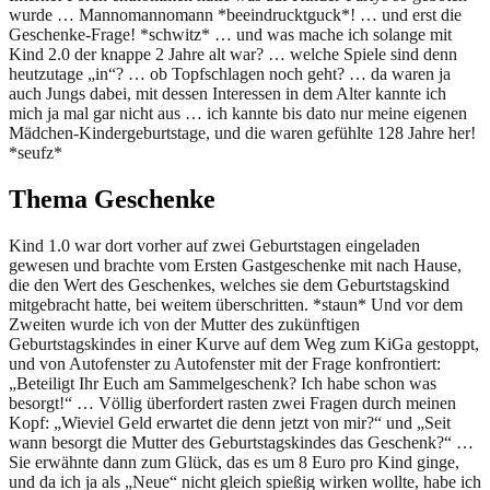
wurde … Mannomannomann *beeindrucktguck*! … und erst die
Geschenke-Frage! *schwitz* … und was mache ich solange mit
Kind 2.0 der knappe 2 Jahre alt war? … welche Spiele sind denn
heutzutage „in“? … ob Topfschlagen noch geht? … da waren ja
auch Jungs dabei, mit dessen Interessen in dem Alter kannte ich
mich ja mal gar nicht aus … ich kannte bis dato nur meine eigenen
Mädchen-Kindergeburtstage, und die waren gefühlte 128 Jahre her!
*seufz*
Thema Geschenke
Kind 1.0 war dort vorher auf zwei Geburtstagen eingeladen
gewesen und brachte vom Ersten Gastgeschenke mit nach Hause,
die den Wert des Geschenkes, welches sie dem Geburtstagskind
mitgebracht hatte, bei weitem überschritten. *staun* Und vor dem
Zweiten wurde ich von der Mutter des zukünftigen
Geburtstagskindes in einer Kurve auf dem Weg zum KiGa gestoppt,
und von Autofenster zu Autofenster mit der Frage konfrontiert:
„Beteiligt Ihr Euch am Sammelgeschenk? Ich habe schon was
besorgt!“ … Völlig überfordert rasten zwei Fragen durch meinen
Kopf: „Wieviel Geld erwartet die denn jetzt von mir?“ und „Seit
wann besorgt die Mutter des Geburtstagskindes das Geschenk?“ …
Sie erwähnte dann zum Glück, das es um 8 Euro pro Kind ginge,
und da ich ja als „Neue“ nicht gleich spießig wirken wollte, habe ich