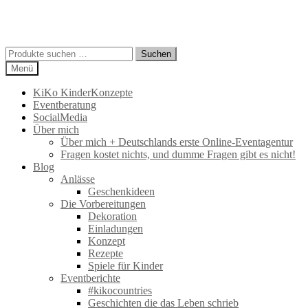
Suchen
Suchen
nach:
Menü
KiKo KinderKonzepte
Eventberatung
SocialMedia
Über mich
Über mich + Deutschlands erste Online-Eventagentur
Fragen kostet nichts, und dumme Fragen gibt es nicht!
Blog
Anlässe
Geschenkideen
Die Vorbereitungen
Dekoration
Einladungen
Konzept
Rezepte
Spiele für Kinder
Eventberichte
#kikocountries
Geschichten die das Leben schrieb