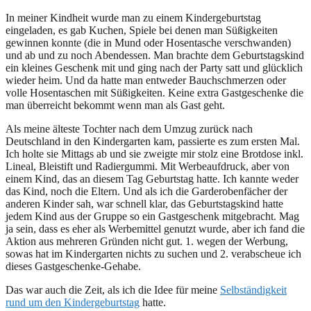
In meiner Kindheit wurde man zu einem Kindergeburtstag
eingeladen, es gab Kuchen, Spiele bei denen man Süßigkeiten
gewinnen konnte (die in Mund oder Hosentasche verschwanden)
und ab und zu noch Abendessen. Man brachte dem Geburtstagskind
ein kleines Geschenk mit und ging nach der Party satt und glücklich
wieder heim. Und da hatte man entweder Bauchschmerzen oder
volle Hosentaschen mit Süßigkeiten. Keine extra Gastgeschenke die
man überreicht bekommt wenn man als Gast geht.
Als meine älteste Tochter nach dem Umzug zurück nach
Deutschland in den Kindergarten kam, passierte es zum ersten Mal.
Ich holte sie Mittags ab und sie zweigte mir stolz eine Brotdose inkl.
Lineal, Bleistift und Radiergummi. Mit Werbeaufdruck, aber von
einem Kind, das an diesem Tag Geburtstag hatte. Ich kannte weder
das Kind, noch die Eltern. Und als ich die Garderobenfächer der
anderen Kinder sah, war schnell klar, das Geburtstagskind hatte
jedem Kind aus der Gruppe so ein Gastgeschenk mitgebracht. Mag
ja sein, dass es eher als Werbemittel genutzt wurde, aber ich fand die
Aktion aus mehreren Gründen nicht gut. 1. wegen der Werbung,
sowas hat im Kindergarten nichts zu suchen und 2. verabscheue ich
dieses Gastgeschenke-Gehabe.
Das war auch die Zeit, als ich die Idee für meine
Selbständigkeit
rund um den Kindergeburtstag
hatte.