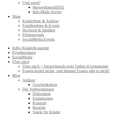
Und sonst?
#powerfrauenIDEE
Info-Mails-Archiv
Shop
Kinderfeste & Anlässe
Familienfeier & Events
Hochzeit & Jubiläen
Firmenevents
SocialMedia-Events
KiKo KinderKonzepte
Eventberatung
SocialMedia
Über mich
Über mich + Deutschlands erste Online-Eventagentur
Fragen kostet nichts, und dumme Fragen gibt es nicht!
Blog
Anlässe
Geschenkideen
Die Vorbereitungen
Dekoration
Einladungen
Konzept
Rezepte
Spiele für Kinder