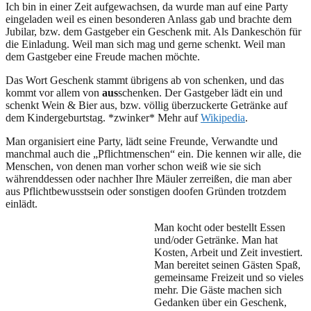
Ich bin in einer Zeit aufgewachsen, da wurde man auf eine Party
eingeladen weil es einen besonderen Anlass gab und brachte dem
Jubilar, bzw. dem Gastgeber ein Geschenk mit. Als Dankeschön für
die Einladung. Weil man sich mag und gerne schenkt. Weil man
dem Gastgeber eine Freude machen möchte.
Das Wort Geschenk stammt übrigens ab von schenken, und das
kommt vor allem von
aus
schenken. Der Gastgeber lädt ein und
schenkt Wein & Bier aus, bzw. völlig überzuckerte Getränke auf
dem Kindergeburtstag. *zwinker* Mehr auf
Wikipedia
.
Man organisiert eine Party, lädt seine Freunde, Verwandte und
manchmal auch die „Pflichtmenschen“ ein. Die kennen wir alle, die
Menschen, von denen man vorher schon weiß wie sie sich
währenddessen oder nachher Ihre Mäuler zerreißen, die man aber
aus Pflichtbewusstsein oder sonstigen doofen Gründen trotzdem
einlädt.
Man kocht oder bestellt Essen
und/oder Getränke. Man hat
Kosten, Arbeit und Zeit investiert.
Man bereitet seinen Gästen Spaß,
gemeinsame Freizeit und so vieles
mehr. Die Gäste machen sich
Gedanken über ein Geschenk,