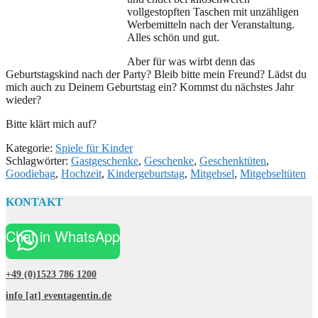
vollgestopften Taschen mit unzähligen
Werbemitteln nach der Veranstaltung.
Alles schön und gut.
Aber für was wirbt denn das
Geburtstagskind nach der Party? Bleib bitte mein Freund? Lädst du
mich auch zu Deinem Geburtstag ein? Kommst du nächstes Jahr
wieder?
Bitte klärt mich auf?
Kategorie:
Spiele für Kinder
Schlagwörter:
Gastgeschenke
,
Geschenke
,
Geschenktüten
,
Goodiebag
,
Hochzeit
,
Kindergeburtstag
,
Mitgebsel
,
Mitgebseltüten
KONTAKT
Chat in WhatsApp
+49 (0)1523 786 1200
info [at] eventagentin.de