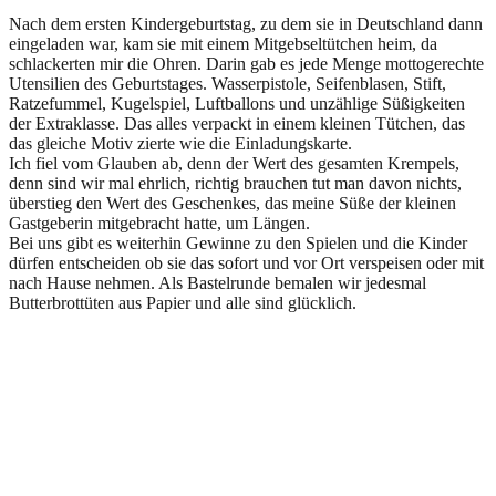
Nach dem ersten Kindergeburtstag, zu dem sie in Deutschland dann
eingeladen war, kam sie mit einem Mitgebseltütchen heim, da
schlackerten mir die Ohren. Darin gab es jede Menge mottogerechte
Utensilien des Geburtstages. Wasserpistole, Seifenblasen, Stift,
Ratzefummel, Kugelspiel, Luftballons und unzählige Süßigkeiten
der Extraklasse. Das alles verpackt in einem kleinen Tütchen, das
das gleiche Motiv zierte wie die Einladungskarte.
Ich fiel vom Glauben ab, denn der Wert des gesamten Krempels,
denn sind wir mal ehrlich, richtig brauchen tut man davon nichts,
überstieg den Wert des Geschenkes, das meine Süße der kleinen
Gastgeberin mitgebracht hatte, um Längen.
Bei uns gibt es weiterhin Gewinne zu den Spielen und die Kinder
dürfen entscheiden ob sie das sofort und vor Ort verspeisen oder mit
nach Hause nehmen. Als Bastelrunde bemalen wir jedesmal
Butterbrottüten aus Papier und alle sind glücklich.