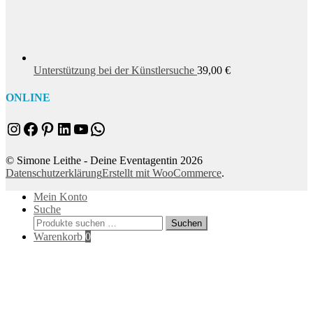
Unterstützung bei der Künstlersuche
39,00
€
ONLINE
Instagram
Facebook
Pinterest
LinkedIn
YouTube
WhatsApp
© Simone Leithe - Deine Eventagentin 2026
Datenschutzerklärung
Erstellt mit WooCommerce
.
Mein Konto
Suche
Suchen
Suchen
nach:
Warenkorb
0