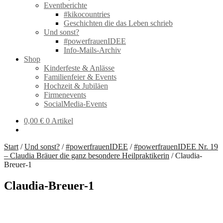
Eventberichte
#kikocountries
Geschichten die das Leben schrieb
Und sonst?
#powerfrauenIDEE
Info-Mails-Archiv
Shop
Kinderfeste & Anlässe
Familienfeier & Events
Hochzeit & Jubiläen
Firmenevents
SocialMedia-Events
0,00
€
0 Artikel
Start
/
Und sonst?
/
#powerfrauenIDEE
/
#powerfrauenIDEE Nr. 19
– Claudia Bräuer die ganz besondere Heilpraktikerin
/
Claudia-
Breuer-1
Claudia-Breuer-1