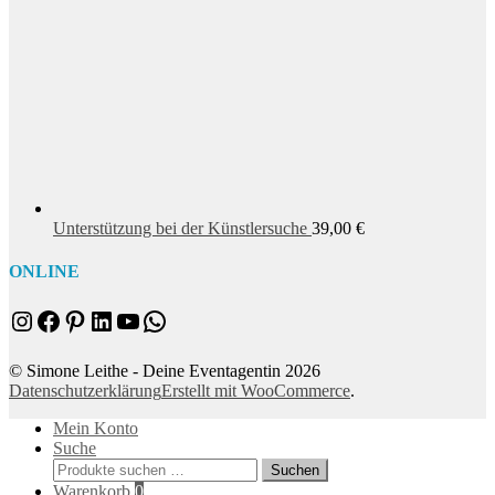
Unterstützung bei der Künstlersuche
39,00
€
ONLINE
Instagram
Facebook
Pinterest
LinkedIn
YouTube
WhatsApp
© Simone Leithe - Deine Eventagentin 2026
Datenschutzerklärung
Erstellt mit WooCommerce
.
Mein Konto
Suche
Suchen
Suchen
nach:
Warenkorb
0