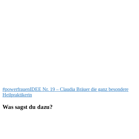
Beitragsnavigation
Vorheriger
#powerfrauenIDEE Nr. 19 – Claudia Bräuer die ganz besondere
Beitrag:
Heilpraktikerin
Was sagst du dazu?