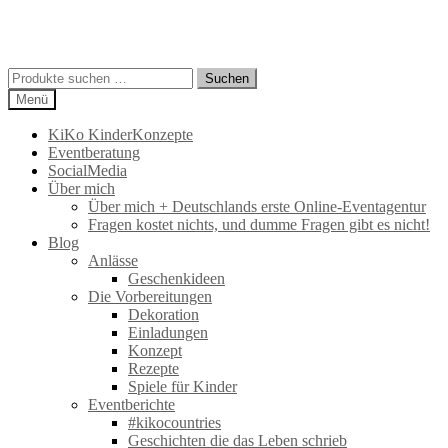
Suchen
Suchen
nach:
Menü
KiKo KinderKonzepte
Eventberatung
SocialMedia
Über mich
Über mich + Deutschlands erste Online-Eventagentur
Fragen kostet nichts, und dumme Fragen gibt es nicht!
Blog
Anlässe
Geschenkideen
Die Vorbereitungen
Dekoration
Einladungen
Konzept
Rezepte
Spiele für Kinder
Eventberichte
#kikocountries
Geschichten die das Leben schrieb