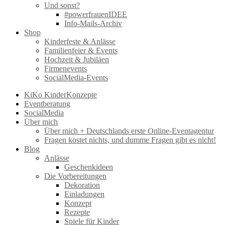
Und sonst?
#powerfrauenIDEE
Info-Mails-Archiv
Shop
Kinderfeste & Anlässe
Familienfeier & Events
Hochzeit & Jubiläen
Firmenevents
SocialMedia-Events
KiKo KinderKonzepte
Eventberatung
SocialMedia
Über mich
Über mich + Deutschlands erste Online-Eventagentur
Fragen kostet nichts, und dumme Fragen gibt es nicht!
Blog
Anlässe
Geschenkideen
Die Vorbereitungen
Dekoration
Einladungen
Konzept
Rezepte
Spiele für Kinder