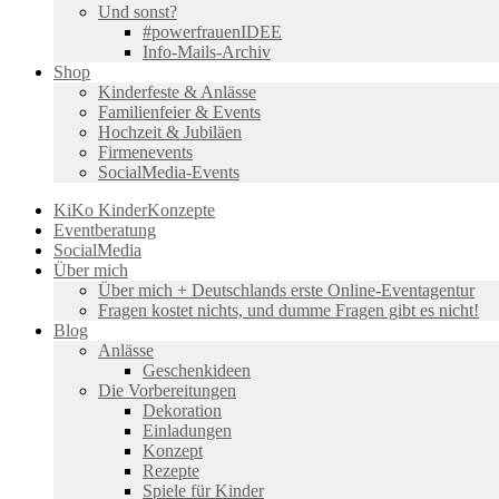
Und sonst?
#powerfrauenIDEE
Info-Mails-Archiv
Shop
Kinderfeste & Anlässe
Familienfeier & Events
Hochzeit & Jubiläen
Firmenevents
SocialMedia-Events
KiKo KinderKonzepte
Eventberatung
SocialMedia
Über mich
Über mich + Deutschlands erste Online-Eventagentur
Fragen kostet nichts, und dumme Fragen gibt es nicht!
Blog
Anlässe
Geschenkideen
Die Vorbereitungen
Dekoration
Einladungen
Konzept
Rezepte
Spiele für Kinder