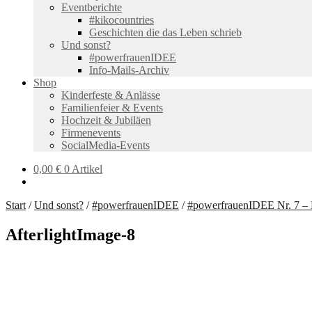
Eventberichte
#kikocountries
Geschichten die das Leben schrieb
Und sonst?
#powerfrauenIDEE
Info-Mails-Archiv
Shop
Kinderfeste & Anlässe
Familienfeier & Events
Hochzeit & Jubiläen
Firmenevents
SocialMedia-Events
0,00
€
0 Artikel
Start
/
Und sonst?
/
#powerfrauenIDEE
/
#powerfrauenIDEE Nr. 7 – 
AfterlightImage-8