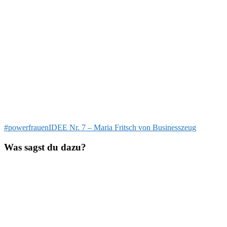
Beitragsnavigation
Vorheriger
#powerfrauenIDEE Nr. 7 – Maria Fritsch von Businesszeug
Beitrag:
Was sagst du dazu?