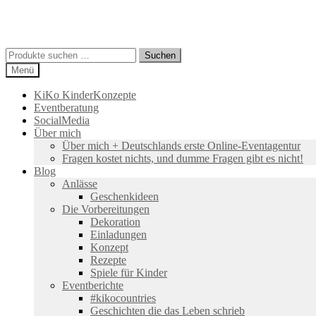
Suchen
Suchen
nach:
Menü
KiKo KinderKonzepte
Eventberatung
SocialMedia
Über mich
Über mich + Deutschlands erste Online-Eventagentur
Fragen kostet nichts, und dumme Fragen gibt es nicht!
Blog
Anlässe
Geschenkideen
Die Vorbereitungen
Dekoration
Einladungen
Konzept
Rezepte
Spiele für Kinder
Eventberichte
#kikocountries
Geschichten die das Leben schrieb