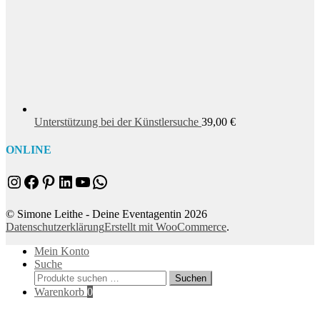
Unterstützung bei der Künstlersuche
39,00
€
ONLINE
Instagram
Facebook
Pinterest
LinkedIn
YouTube
WhatsApp
© Simone Leithe - Deine Eventagentin 2026
Datenschutzerklärung
Erstellt mit WooCommerce
.
Mein Konto
Suche
Suchen
Suchen
nach:
Warenkorb
0