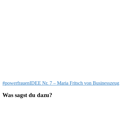
Beitragsnavigation
Vorheriger
#powerfrauenIDEE Nr. 7 – Maria Fritsch von Businesszeug
Beitrag:
Was sagst du dazu?