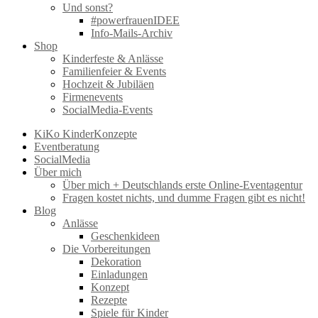
Und sonst?
#powerfrauenIDEE
Info-Mails-Archiv
Shop
Kinderfeste & Anlässe
Familienfeier & Events
Hochzeit & Jubiläen
Firmenevents
SocialMedia-Events
KiKo KinderKonzepte
Eventberatung
SocialMedia
Über mich
Über mich + Deutschlands erste Online-Eventagentur
Fragen kostet nichts, und dumme Fragen gibt es nicht!
Blog
Anlässe
Geschenkideen
Die Vorbereitungen
Dekoration
Einladungen
Konzept
Rezepte
Spiele für Kinder