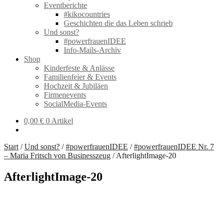
Eventberichte
#kikocountries
Geschichten die das Leben schrieb
Und sonst?
#powerfrauenIDEE
Info-Mails-Archiv
Shop
Kinderfeste & Anlässe
Familienfeier & Events
Hochzeit & Jubiläen
Firmenevents
SocialMedia-Events
0,00
€
0 Artikel
Start
/
Und sonst?
/
#powerfrauenIDEE
/
#powerfrauenIDEE Nr. 7
– Maria Fritsch von Businesszeug
/
AfterlightImage-20
AfterlightImage-20