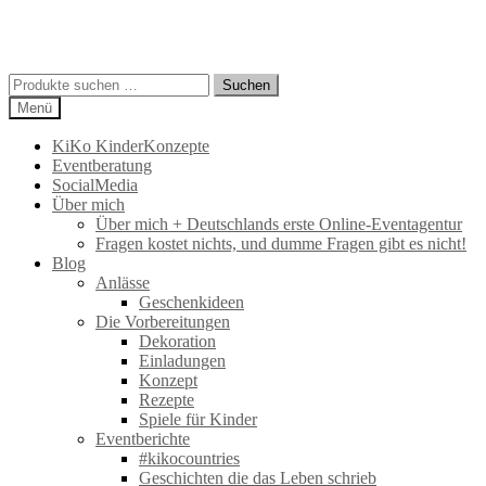
Suchen
Suchen
nach:
Menü
KiKo KinderKonzepte
Eventberatung
SocialMedia
Über mich
Über mich + Deutschlands erste Online-Eventagentur
Fragen kostet nichts, und dumme Fragen gibt es nicht!
Blog
Anlässe
Geschenkideen
Die Vorbereitungen
Dekoration
Einladungen
Konzept
Rezepte
Spiele für Kinder
Eventberichte
#kikocountries
Geschichten die das Leben schrieb