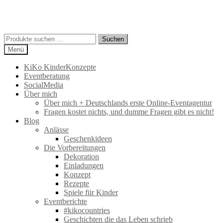
Suchen
Suchen
nach:
Menü
KiKo KinderKonzepte
Eventberatung
SocialMedia
Über mich
Über mich + Deutschlands erste Online-Eventagentur
Fragen kostet nichts, und dumme Fragen gibt es nicht!
Blog
Anlässe
Geschenkideen
Die Vorbereitungen
Dekoration
Einladungen
Konzept
Rezepte
Spiele für Kinder
Eventberichte
#kikocountries
Geschichten die das Leben schrieb