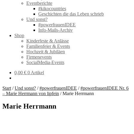
Eventberichte
#kikocountries
Geschichten die das Leben schrieb
Und sonst?
#powerfrauenIDEE
Info-Mails-Archiv
Shop
Kinderfeste & Anlässe
Familienfeier & Events
Hochzeit & Jubiläen
Firmenevents
SocialMedia-Events
0,00
€
0 Artikel
Start
/
Und sonst?
/
#powerfrauenIDEE
/
#powerfrauenIDEE Nr. 6
– Marie Herrmann von lipfein
/
Marie Herrmann
Marie Herrmann