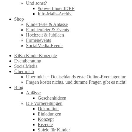
Und sonst?
#powerfrauenIDEE
Info-Mails-Archiv
Shop
Kinderfeste & Anlässe
Familienfeier & Events
Hochzeit & Jubiläen
Firmenevents
SocialMedia-Events
KiKo KinderKonzepte
Eventberatung
SocialMedia
Über mich
Über mich + Deutschlands erste Online-Eventagentur
Fragen kostet nichts, und dumme Fragen gibt es nicht!
Blog
Anlässe
Geschenkideen
Die Vorbereitungen
Dekoration
Einladungen
Konzept
Rezepte
Spiele für Kinder