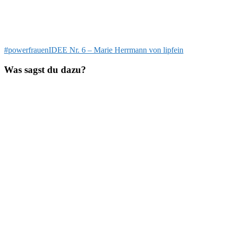
Beitragsnavigation
Vorheriger
#powerfrauenIDEE Nr. 6 – Marie Herrmann von lipfein
Beitrag:
Was sagst du dazu?