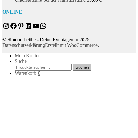
ONLINE
Instagram
Facebook
Pinterest
LinkedIn
YouTube
WhatsApp
© Simone Leithe - Deine Eventagentin 2026
Datenschutzerklärung
Erstellt mit WooCommerce
.
Mein Konto
Suche
Suchen
Suchen
nach:
Warenkorb
0