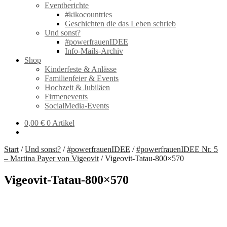
Eventberichte
#kikocountries
Geschichten die das Leben schrieb
Und sonst?
#powerfrauenIDEE
Info-Mails-Archiv
Shop
Kinderfeste & Anlässe
Familienfeier & Events
Hochzeit & Jubiläen
Firmenevents
SocialMedia-Events
0,00
€
0 Artikel
Start
/
Und sonst?
/
#powerfrauenIDEE
/
#powerfrauenIDEE Nr. 5
– Martina Payer von Vigeovit
/
Vigeovit-Tatau-800×570
Vigeovit-Tatau-800×570