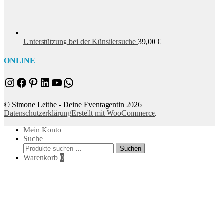
Unterstützung bei der Künstlersuche
39,00
€
ONLINE
Instagram
Facebook
Pinterest
LinkedIn
YouTube
WhatsApp
© Simone Leithe - Deine Eventagentin 2026
Datenschutzerklärung
Erstellt mit WooCommerce
.
Mein Konto
Suche
Suchen
Suchen
nach:
Warenkorb
0