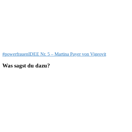
Beitragsnavigation
Vorheriger
#powerfrauenIDEE Nr. 5 – Martina Payer von Vigeovit
Beitrag:
Was sagst du dazu?