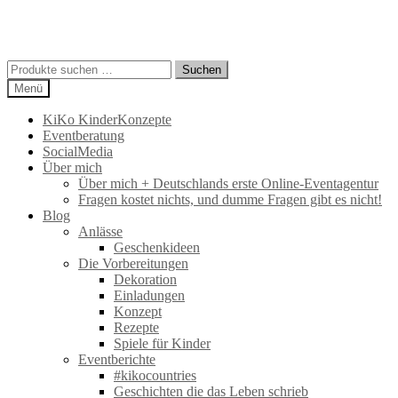
Suchen
Suchen
nach:
Menü
KiKo KinderKonzepte
Eventberatung
SocialMedia
Über mich
Über mich + Deutschlands erste Online-Eventagentur
Fragen kostet nichts, und dumme Fragen gibt es nicht!
Blog
Anlässe
Geschenkideen
Die Vorbereitungen
Dekoration
Einladungen
Konzept
Rezepte
Spiele für Kinder
Eventberichte
#kikocountries
Geschichten die das Leben schrieb