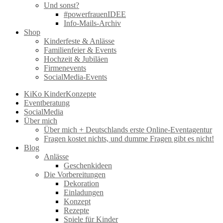
Und sonst?
#powerfrauenIDEE
Info-Mails-Archiv
Shop
Kinderfeste & Anlässe
Familienfeier & Events
Hochzeit & Jubiläen
Firmenevents
SocialMedia-Events
KiKo KinderKonzepte
Eventberatung
SocialMedia
Über mich
Über mich + Deutschlands erste Online-Eventagentur
Fragen kostet nichts, und dumme Fragen gibt es nicht!
Blog
Anlässe
Geschenkideen
Die Vorbereitungen
Dekoration
Einladungen
Konzept
Rezepte
Spiele für Kinder