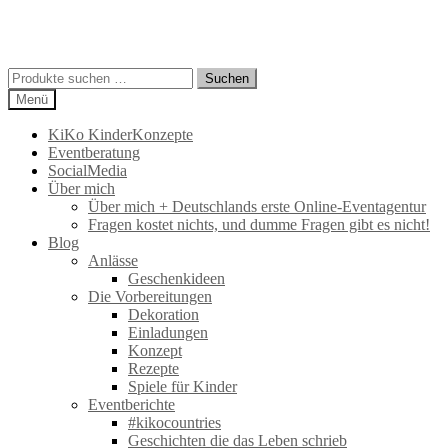
Suchen
Suchen
nach:
Menü
KiKo KinderKonzepte
Eventberatung
SocialMedia
Über mich
Über mich + Deutschlands erste Online-Eventagentur
Fragen kostet nichts, und dumme Fragen gibt es nicht!
Blog
Anlässe
Geschenkideen
Die Vorbereitungen
Dekoration
Einladungen
Konzept
Rezepte
Spiele für Kinder
Eventberichte
#kikocountries
Geschichten die das Leben schrieb