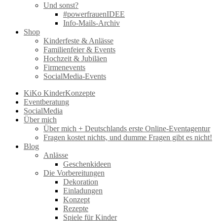
Und sonst?
#powerfrauenIDEE
Info-Mails-Archiv
Shop
Kinderfeste & Anlässe
Familienfeier & Events
Hochzeit & Jubiläen
Firmenevents
SocialMedia-Events
KiKo KinderKonzepte
Eventberatung
SocialMedia
Über mich
Über mich + Deutschlands erste Online-Eventagentur
Fragen kostet nichts, und dumme Fragen gibt es nicht!
Blog
Anlässe
Geschenkideen
Die Vorbereitungen
Dekoration
Einladungen
Konzept
Rezepte
Spiele für Kinder