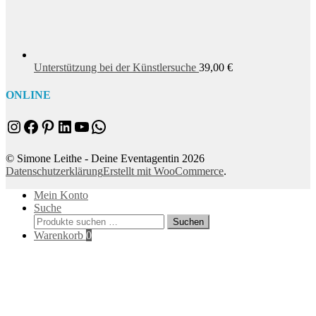
Unterstützung bei der Künstlersuche
39,00
€
ONLINE
Instagram
Facebook
Pinterest
LinkedIn
YouTube
WhatsApp
© Simone Leithe - Deine Eventagentin 2026
Datenschutzerklärung
Erstellt mit WooCommerce
.
Mein Konto
Suche
Suchen
Suchen
nach:
Warenkorb
0