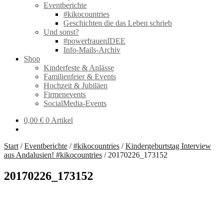
Eventberichte
#kikocountries
Geschichten die das Leben schrieb
Und sonst?
#powerfrauenIDEE
Info-Mails-Archiv
Shop
Kinderfeste & Anlässe
Familienfeier & Events
Hochzeit & Jubiläen
Firmenevents
SocialMedia-Events
0,00
€
0 Artikel
Start
/
Eventberichte
/
#kikocountries
/
Kindergeburtstag Interview
aus Andalusien! #kikocountries
/
20170226_173152
20170226_173152