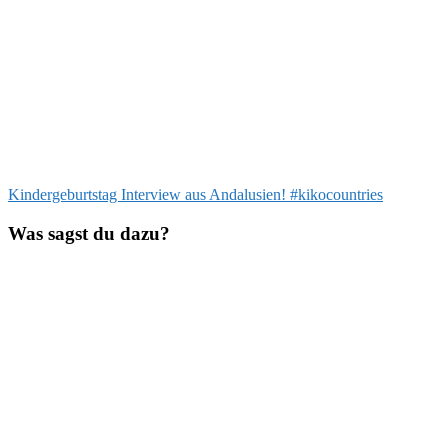
Beitragsnavigation
Vorheriger
Kindergeburtstag Interview aus Andalusien! #kikocountries
Beitrag:
Was sagst du dazu?