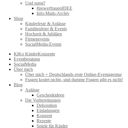
Und sonst?
#powerfrauenIDEE
Info-Mails-Archiv
Shop
Kinderfeste & Anlässe
Familienfeier & Events
Hochzeit & Jubiläen
Firmenevents
SocialMedia-Events
KiKo KinderKonzepte
Eventberatung
SocialMedia
Über mich
Über mich + Deutschlands erste Online-Eventagentur
Fragen kostet nichts, und dumme Fragen gibt es nicht!
Blog
Anlässe
Geschenkideen
Die Vorbereitungen
Dekoration
Einladungen
Konzept
Rezepte
Spiele für Kinder