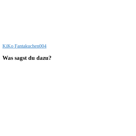
Beitragsnavigation
Vorheriger
KiKo Fantakuchen004
Beitrag:
Was sagst du dazu?