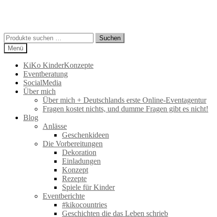
Suchen
Suchen
nach:
Menü
KiKo KinderKonzepte
Eventberatung
SocialMedia
Über mich
Über mich + Deutschlands erste Online-Eventagentur
Fragen kostet nichts, und dumme Fragen gibt es nicht!
Blog
Anlässe
Geschenkideen
Die Vorbereitungen
Dekoration
Einladungen
Konzept
Rezepte
Spiele für Kinder
Eventberichte
#kikocountries
Geschichten die das Leben schrieb