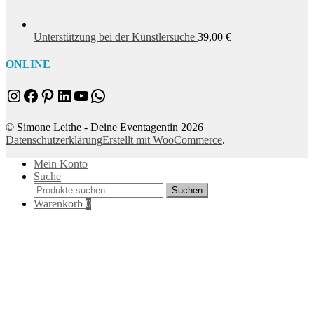
Unterstützung bei der Künstlersuche
39,00
€
ONLINE
Instagram
Facebook
Pinterest
LinkedIn
YouTube
WhatsApp
© Simone Leithe - Deine Eventagentin 2026
Datenschutzerklärung
Erstellt mit WooCommerce
.
Mein Konto
Suche
Suchen
Suchen
nach:
Warenkorb
0