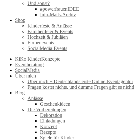
Und sonst?
#powerfrauenIDEE
Info-Mails-Archiv
Shop
Kinderfeste & Anlässe
Familienfeier & Events
Hochzeit & Jubiläen
Firmenevents
SocialMedia-Events
KiKo KinderKonzepte
Eventberatung
SocialMedia
Über mich
Über mich + Deutschlands erste Online-Eventagentur
Fragen kostet nichts, und dumme Fragen gibt es nicht!
Blog
Anlässe
Geschenkideen
Die Vorbereitungen
Dekoration
Einladungen
Konzept
Rezepte
Spiele für Kinder