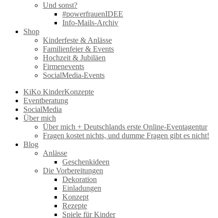
Und sonst?
#powerfrauenIDEE
Info-Mails-Archiv
Shop
Kinderfeste & Anlässe
Familienfeier & Events
Hochzeit & Jubiläen
Firmenevents
SocialMedia-Events
KiKo KinderKonzepte
Eventberatung
SocialMedia
Über mich
Über mich + Deutschlands erste Online-Eventagentur
Fragen kostet nichts, und dumme Fragen gibt es nicht!
Blog
Anlässe
Geschenkideen
Die Vorbereitungen
Dekoration
Einladungen
Konzept
Rezepte
Spiele für Kinder