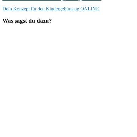
Beitragsnavigation
Vorheriger
Dein Konzept für den Kindergeburtstag ONLINE
Beitrag:
Was sagst du dazu?