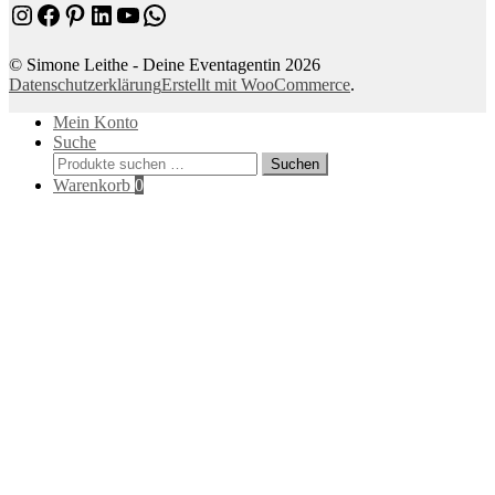
Instagram
Facebook
Pinterest
LinkedIn
YouTube
WhatsApp
© Simone Leithe - Deine Eventagentin 2026
Datenschutzerklärung
Erstellt mit WooCommerce
.
Mein Konto
Suche
Suchen
Suchen
nach:
Warenkorb
0