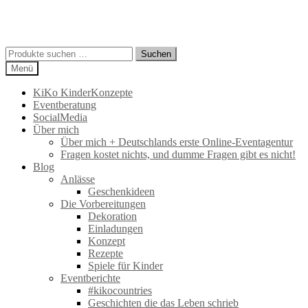
Suchen
Suchen
nach:
Menü
KiKo KinderKonzepte
Eventberatung
SocialMedia
Über mich
Über mich + Deutschlands erste Online-Eventagentur
Fragen kostet nichts, und dumme Fragen gibt es nicht!
Blog
Anlässe
Geschenkideen
Die Vorbereitungen
Dekoration
Einladungen
Konzept
Rezepte
Spiele für Kinder
Eventberichte
#kikocountries
Geschichten die das Leben schrieb