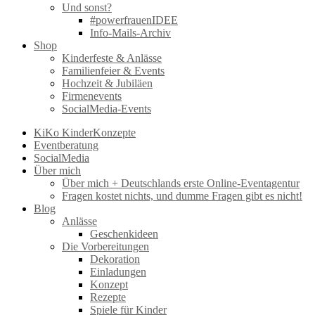
Und sonst?
#powerfrauenIDEE
Info-Mails-Archiv
Shop
Kinderfeste & Anlässe
Familienfeier & Events
Hochzeit & Jubiläen
Firmenevents
SocialMedia-Events
KiKo KinderKonzepte
Eventberatung
SocialMedia
Über mich
Über mich + Deutschlands erste Online-Eventagentur
Fragen kostet nichts, und dumme Fragen gibt es nicht!
Blog
Anlässe
Geschenkideen
Die Vorbereitungen
Dekoration
Einladungen
Konzept
Rezepte
Spiele für Kinder