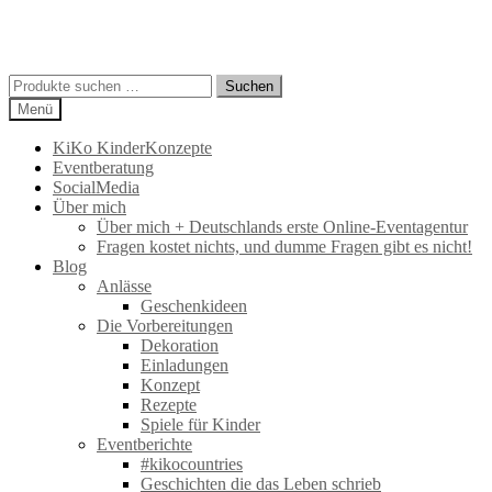
Suchen
Suchen
nach:
Menü
KiKo KinderKonzepte
Eventberatung
SocialMedia
Über mich
Über mich + Deutschlands erste Online-Eventagentur
Fragen kostet nichts, und dumme Fragen gibt es nicht!
Blog
Anlässe
Geschenkideen
Die Vorbereitungen
Dekoration
Einladungen
Konzept
Rezepte
Spiele für Kinder
Eventberichte
#kikocountries
Geschichten die das Leben schrieb