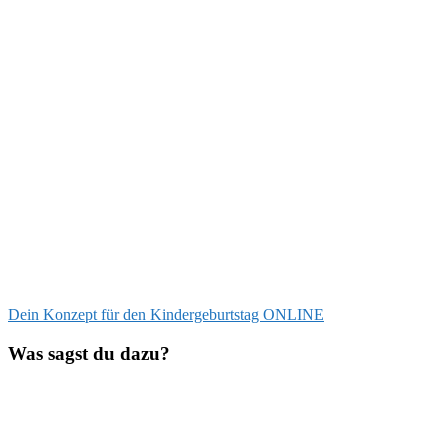
Beitragsnavigation
Vorheriger
Dein Konzept für den Kindergeburtstag ONLINE
Beitrag:
Was sagst du dazu?