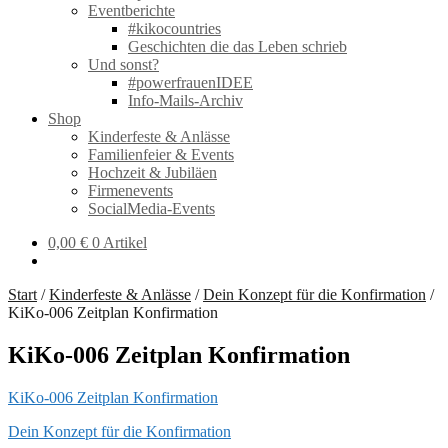
Eventberichte
#kikocountries
Geschichten die das Leben schrieb
Und sonst?
#powerfrauenIDEE
Info-Mails-Archiv
Shop
Kinderfeste & Anlässe
Familienfeier & Events
Hochzeit & Jubiläen
Firmenevents
SocialMedia-Events
0,00
€
0 Artikel
Start
/
Kinderfeste & Anlässe
/
Dein Konzept für die Konfirmation
/
KiKo-006 Zeitplan Konfirmation
KiKo-006 Zeitplan Konfirmation
KiKo-006 Zeitplan Konfirmation
Beitragsnavigation
Vorheriger
Dein Konzept für die Konfirmation