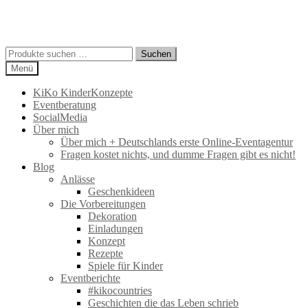
Suchen
Suchen
nach:
Menü
KiKo KinderKonzepte
Eventberatung
SocialMedia
Über mich
Über mich + Deutschlands erste Online-Eventagentur
Fragen kostet nichts, und dumme Fragen gibt es nicht!
Blog
Anlässe
Geschenkideen
Die Vorbereitungen
Dekoration
Einladungen
Konzept
Rezepte
Spiele für Kinder
Eventberichte
#kikocountries
Geschichten die das Leben schrieb