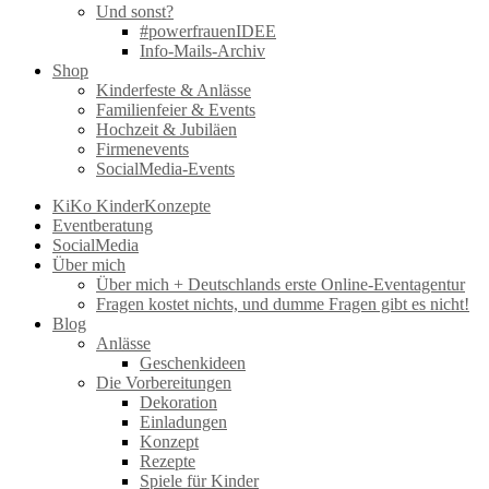
Und sonst?
#powerfrauenIDEE
Info-Mails-Archiv
Shop
Kinderfeste & Anlässe
Familienfeier & Events
Hochzeit & Jubiläen
Firmenevents
SocialMedia-Events
KiKo KinderKonzepte
Eventberatung
SocialMedia
Über mich
Über mich + Deutschlands erste Online-Eventagentur
Fragen kostet nichts, und dumme Fragen gibt es nicht!
Blog
Anlässe
Geschenkideen
Die Vorbereitungen
Dekoration
Einladungen
Konzept
Rezepte
Spiele für Kinder