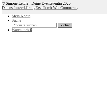
© Simone Leithe - Deine Eventagentin 2026
Datenschutzerklärung
Erstellt mit WooCommerce
.
Mein Konto
Suche
Suchen
Suchen
nach:
Warenkorb
0