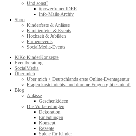
Und sonst?
#powerfrauenIDEE
Info-Mails-Archiv
Shop
Kinderfeste & Anlässe
Familienfeier & Events
Hochzeit & Jubiläen
Firmenevents
SocialMedia-Events
KiKo KinderKonzepte
Eventberatung
SocialMedia
Über mich
Über mich + Deutschlands erste Online-Eventagentur
Fragen kostet nichts, und dumme Fragen gibt es nicht!
Blog
Anlässe
Geschenkideen
Die Vorbereitungen
Dekoration
Einladungen
Konzept
Rezepte
Spiele für Kinder