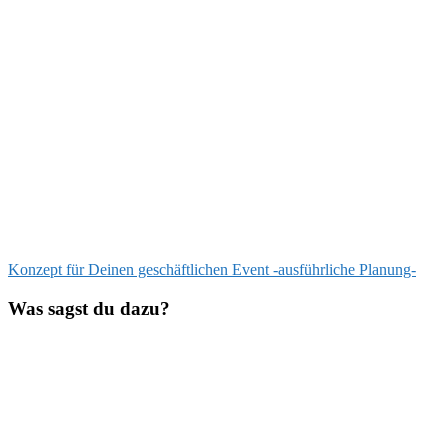
Beitragsnavigation
Vorheriger
Konzept für Deinen geschäftlichen Event -ausführliche Planung-
Beitrag:
Was sagst du dazu?