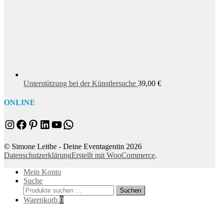
Unterstützung bei der Künstlersuche
39,00
€
ONLINE
Instagram
Facebook
Pinterest
LinkedIn
YouTube
WhatsApp
© Simone Leithe - Deine Eventagentin 2026
Datenschutzerklärung
Erstellt mit WooCommerce
.
Mein Konto
Suche
Suchen
Suchen
nach:
Warenkorb
0