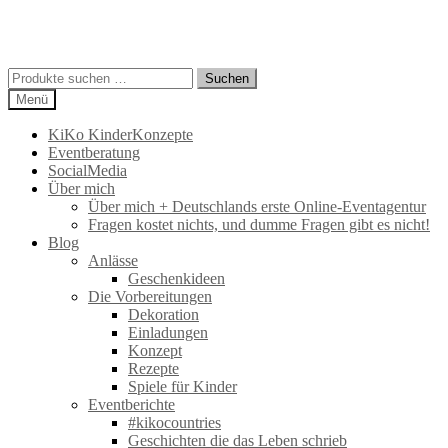
Suchen
Suchen
nach:
Menü
KiKo KinderKonzepte
Eventberatung
SocialMedia
Über mich
Über mich + Deutschlands erste Online-Eventagentur
Fragen kostet nichts, und dumme Fragen gibt es nicht!
Blog
Anlässe
Geschenkideen
Die Vorbereitungen
Dekoration
Einladungen
Konzept
Rezepte
Spiele für Kinder
Eventberichte
#kikocountries
Geschichten die das Leben schrieb