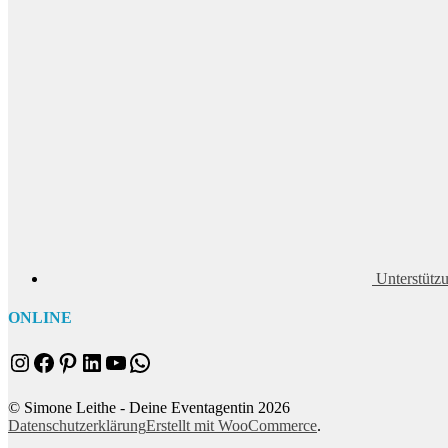
Unterstütz
ONLINE
Instagram
Facebook
Pinterest
LinkedIn
YouTube
WhatsApp
© Simone Leithe - Deine Eventagentin 2026
Datenschutzerklärung
Erstellt mit WooCommerce
.