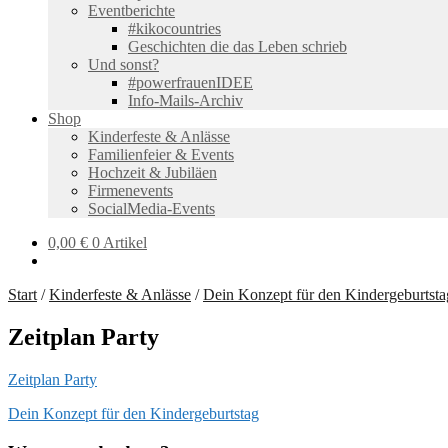
Eventberichte
#kikocountries
Geschichten die das Leben schrieb
Und sonst?
#powerfrauenIDEE
Info-Mails-Archiv
Shop
Kinderfeste & Anlässe
Familienfeier & Events
Hochzeit & Jubiläen
Firmenevents
SocialMedia-Events
0,00
€
0 Artikel
Start
/
Kinderfeste & Anlässe
/
Dein Konzept für den Kindergeburtsta
Zeitplan Party
Zeitplan Party
Beitragsnavigation
Vorheriger
Dein Konzept für den Kindergeburtstag
Beitrag: