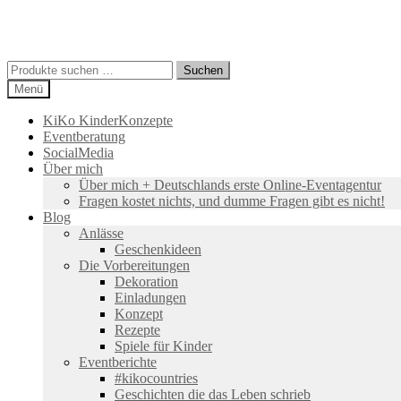
Suchen
Suchen
nach:
Menü
KiKo KinderKonzepte
Eventberatung
SocialMedia
Über mich
Über mich + Deutschlands erste Online-Eventagentur
Fragen kostet nichts, und dumme Fragen gibt es nicht!
Blog
Anlässe
Geschenkideen
Die Vorbereitungen
Dekoration
Einladungen
Konzept
Rezepte
Spiele für Kinder
Eventberichte
#kikocountries
Geschichten die das Leben schrieb