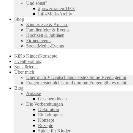
Und sonst?
#powerfrauenIDEE
Info-Mails-Archiv
Shop
Kinderfeste & Anlässe
Familienfeier & Events
Hochzeit & Jubiläen
Firmenevents
SocialMedia-Events
KiKo KinderKonzepte
Eventberatung
SocialMedia
Über mich
Über mich + Deutschlands erste Online-Eventagentur
Fragen kostet nichts, und dumme Fragen gibt es nicht!
Blog
Anlässe
Geschenkideen
Die Vorbereitungen
Dekoration
Einladungen
Konzept
Rezepte
Spiele für Kinder