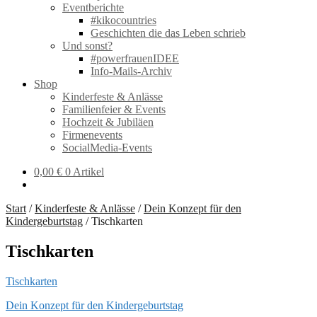
Eventberichte
#kikocountries
Geschichten die das Leben schrieb
Und sonst?
#powerfrauenIDEE
Info-Mails-Archiv
Shop
Kinderfeste & Anlässe
Familienfeier & Events
Hochzeit & Jubiläen
Firmenevents
SocialMedia-Events
0,00
€
0 Artikel
Start
/
Kinderfeste & Anlässe
/
Dein Konzept für den
Kindergeburtstag
/
Tischkarten
Tischkarten
Tischkarten
Beitragsnavigation
Vorheriger
Dein Konzept für den Kindergeburtstag