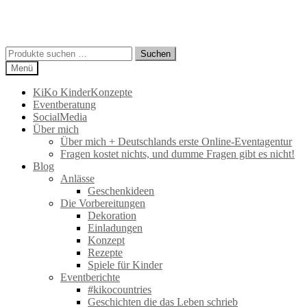
Suchen
Suchen
nach:
Menü
KiKo KinderKonzepte
Eventberatung
SocialMedia
Über mich
Über mich + Deutschlands erste Online-Eventagentur
Fragen kostet nichts, und dumme Fragen gibt es nicht!
Blog
Anlässe
Geschenkideen
Die Vorbereitungen
Dekoration
Einladungen
Konzept
Rezepte
Spiele für Kinder
Eventberichte
#kikocountries
Geschichten die das Leben schrieb