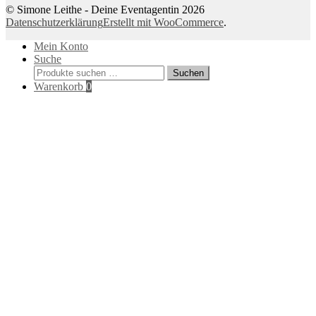
© Simone Leithe - Deine Eventagentin 2026
Datenschutzerklärung
Erstellt mit WooCommerce
.
Mein Konto
Suche
Suchen
Suchen
nach:
Warenkorb
0