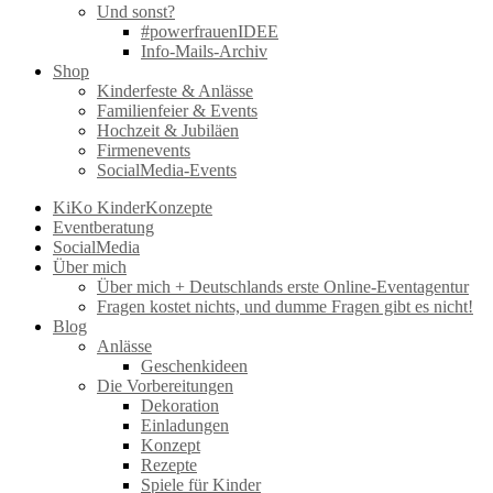
Und sonst?
#powerfrauenIDEE
Info-Mails-Archiv
Shop
Kinderfeste & Anlässe
Familienfeier & Events
Hochzeit & Jubiläen
Firmenevents
SocialMedia-Events
KiKo KinderKonzepte
Eventberatung
SocialMedia
Über mich
Über mich + Deutschlands erste Online-Eventagentur
Fragen kostet nichts, und dumme Fragen gibt es nicht!
Blog
Anlässe
Geschenkideen
Die Vorbereitungen
Dekoration
Einladungen
Konzept
Rezepte
Spiele für Kinder