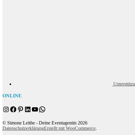
Unterstütz
ONLINE
Instagram
Facebook
Pinterest
LinkedIn
YouTube
WhatsApp
© Simone Leithe - Deine Eventagentin 2026
Datenschutzerklärung
Erstellt mit WooCommerce
.