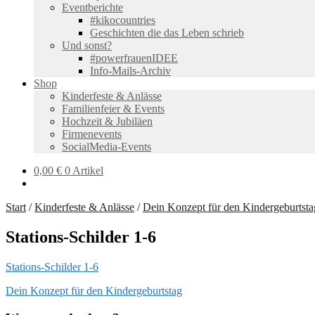
Eventberichte
#kikocountries
Geschichten die das Leben schrieb
Und sonst?
#powerfrauenIDEE
Info-Mails-Archiv
Shop
Kinderfeste & Anlässe
Familienfeier & Events
Hochzeit & Jubiläen
Firmenevents
SocialMedia-Events
0,00
€
0 Artikel
Start
/
Kinderfeste & Anlässe
/
Dein Konzept für den Kindergeburtsta
Stations-Schilder 1-6
Stations-Schilder 1-6
Beitragsnavigation
Vorheriger
Dein Konzept für den Kindergeburtstag
Beitrag: