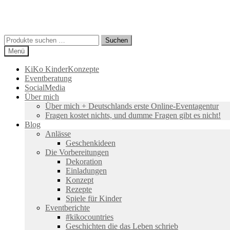
Suchen
Suchen
nach:
Menü
KiKo KinderKonzepte
Eventberatung
SocialMedia
Über mich
Über mich + Deutschlands erste Online-Eventagentur
Fragen kostet nichts, und dumme Fragen gibt es nicht!
Blog
Anlässe
Geschenkideen
Die Vorbereitungen
Dekoration
Einladungen
Konzept
Rezepte
Spiele für Kinder
Eventberichte
#kikocountries
Geschichten die das Leben schrieb