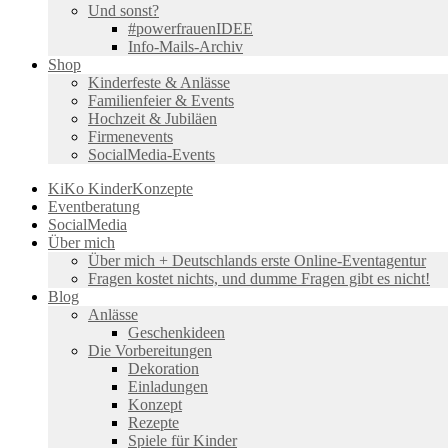
Und sonst?
#powerfrauenIDEE
Info-Mails-Archiv
Shop
Kinderfeste & Anlässe
Familienfeier & Events
Hochzeit & Jubiläen
Firmenevents
SocialMedia-Events
KiKo KinderKonzepte
Eventberatung
SocialMedia
Über mich
Über mich + Deutschlands erste Online-Eventagentur
Fragen kostet nichts, und dumme Fragen gibt es nicht!
Blog
Anlässe
Geschenkideen
Die Vorbereitungen
Dekoration
Einladungen
Konzept
Rezepte
Spiele für Kinder