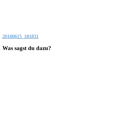
Beitragsnavigation
Vorheriger
20160615_181831
Beitrag:
Was sagst du dazu?