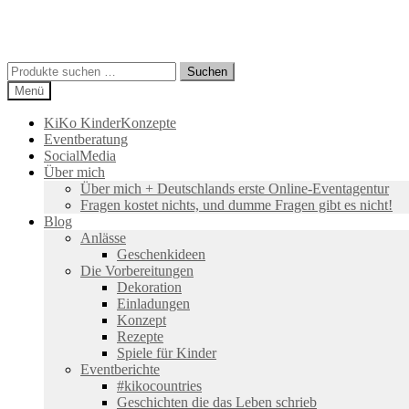
Suchen
Suchen
nach:
Menü
KiKo KinderKonzepte
Eventberatung
SocialMedia
Über mich
Über mich + Deutschlands erste Online-Eventagentur
Fragen kostet nichts, und dumme Fragen gibt es nicht!
Blog
Anlässe
Geschenkideen
Die Vorbereitungen
Dekoration
Einladungen
Konzept
Rezepte
Spiele für Kinder
Eventberichte
#kikocountries
Geschichten die das Leben schrieb