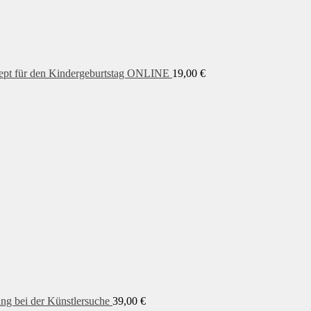
pt für den Kindergeburtstag ONLINE
19,00
€
ung bei der Künstlersuche
39,00
€