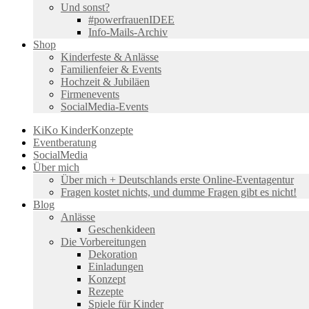
Und sonst?
#powerfrauenIDEE
Info-Mails-Archiv
Shop
Kinderfeste & Anlässe
Familienfeier & Events
Hochzeit & Jubiläen
Firmenevents
SocialMedia-Events
KiKo KinderKonzepte
Eventberatung
SocialMedia
Über mich
Über mich + Deutschlands erste Online-Eventagentur
Fragen kostet nichts, und dumme Fragen gibt es nicht!
Blog
Anlässe
Geschenkideen
Die Vorbereitungen
Dekoration
Einladungen
Konzept
Rezepte
Spiele für Kinder