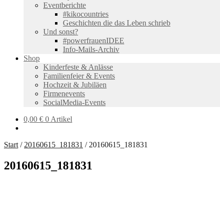
Eventberichte
#kikocountries
Geschichten die das Leben schrieb
Und sonst?
#powerfrauenIDEE
Info-Mails-Archiv
Shop
Kinderfeste & Anlässe
Familienfeier & Events
Hochzeit & Jubiläen
Firmenevents
SocialMedia-Events
0,00
€
0 Artikel
Start
/
20160615_181831
/
20160615_181831
20160615_181831