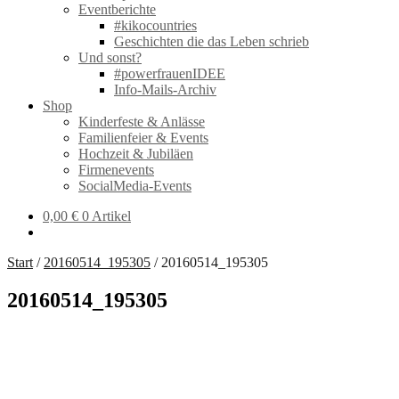
Eventberichte
#kikocountries
Geschichten die das Leben schrieb
Und sonst?
#powerfrauenIDEE
Info-Mails-Archiv
Shop
Kinderfeste & Anlässe
Familienfeier & Events
Hochzeit & Jubiläen
Firmenevents
SocialMedia-Events
0,00
€
0 Artikel
Start
/
20160514_195305
/
20160514_195305
20160514_195305