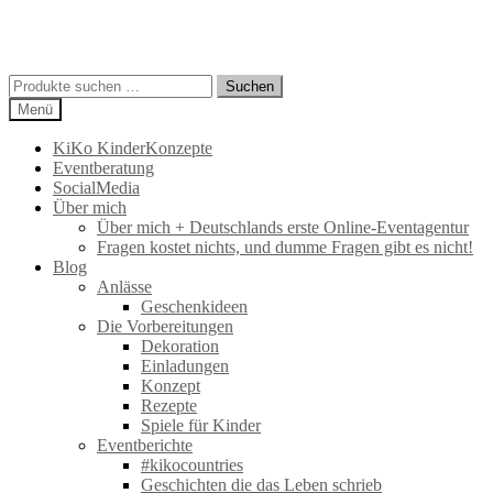
Suchen
Suchen
nach:
Menü
KiKo KinderKonzepte
Eventberatung
SocialMedia
Über mich
Über mich + Deutschlands erste Online-Eventagentur
Fragen kostet nichts, und dumme Fragen gibt es nicht!
Blog
Anlässe
Geschenkideen
Die Vorbereitungen
Dekoration
Einladungen
Konzept
Rezepte
Spiele für Kinder
Eventberichte
#kikocountries
Geschichten die das Leben schrieb