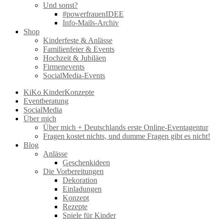
Und sonst?
#powerfrauenIDEE
Info-Mails-Archiv
Shop
Kinderfeste & Anlässe
Familienfeier & Events
Hochzeit & Jubiläen
Firmenevents
SocialMedia-Events
KiKo KinderKonzepte
Eventberatung
SocialMedia
Über mich
Über mich + Deutschlands erste Online-Eventagentur
Fragen kostet nichts, und dumme Fragen gibt es nicht!
Blog
Anlässe
Geschenkideen
Die Vorbereitungen
Dekoration
Einladungen
Konzept
Rezepte
Spiele für Kinder