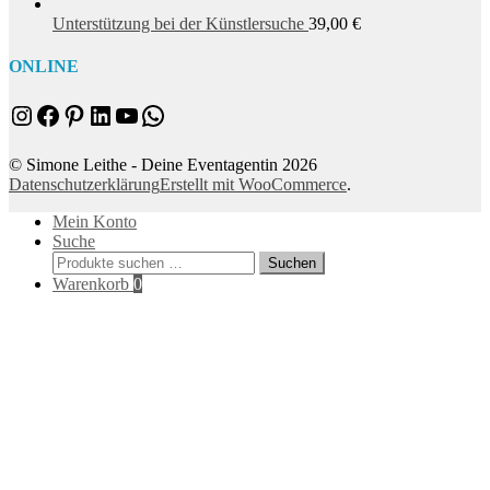
Unterstützung bei der Künstlersuche
39,00
€
ONLINE
Instagram
Facebook
Pinterest
LinkedIn
YouTube
WhatsApp
© Simone Leithe - Deine Eventagentin 2026
Datenschutzerklärung
Erstellt mit WooCommerce
.
Mein Konto
Suche
Suchen
Suchen
nach:
Warenkorb
0