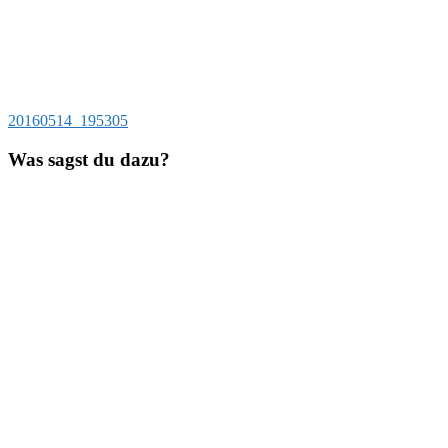
Beitragsnavigation
Vorheriger
20160514_195305
Beitrag:
Was sagst du dazu?