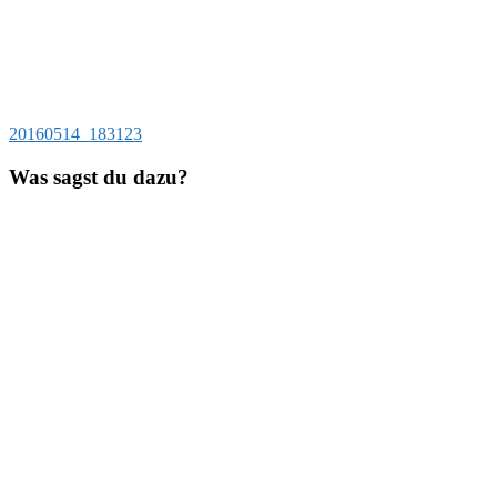
Beitragsnavigation
Vorheriger
20160514_183123
Beitrag:
Was sagst du dazu?