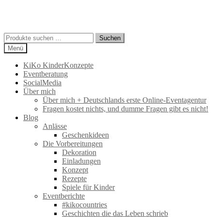
Suchen
Suchen
nach:
Menü
KiKo KinderKonzepte
Eventberatung
SocialMedia
Über mich
Über mich + Deutschlands erste Online-Eventagentur
Fragen kostet nichts, und dumme Fragen gibt es nicht!
Blog
Anlässe
Geschenkideen
Die Vorbereitungen
Dekoration
Einladungen
Konzept
Rezepte
Spiele für Kinder
Eventberichte
#kikocountries
Geschichten die das Leben schrieb