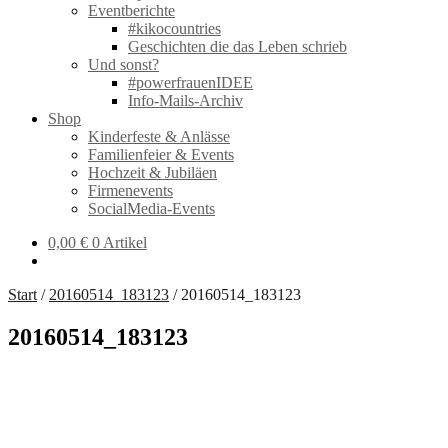
Eventberichte
#kikocountries
Geschichten die das Leben schrieb
Und sonst?
#powerfrauenIDEE
Info-Mails-Archiv
Shop
Kinderfeste & Anlässe
Familienfeier & Events
Hochzeit & Jubiläen
Firmenevents
SocialMedia-Events
0,00
€
0 Artikel
Start
/
20160514_183123
/
20160514_183123
20160514_183123