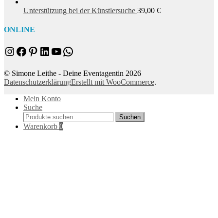
Unterstützung bei der Künstlersuche
39,00
€
ONLINE
Instagram
Facebook
Pinterest
LinkedIn
YouTube
WhatsApp
© Simone Leithe - Deine Eventagentin 2026
Datenschutzerklärung
Erstellt mit WooCommerce
.
Mein Konto
Suche
Suchen
Suchen
nach:
Warenkorb
0