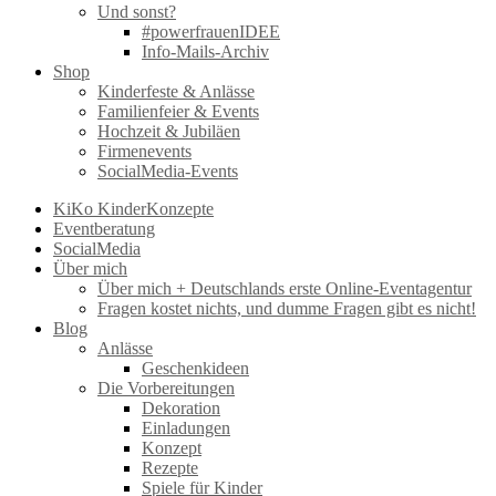
Und sonst?
#powerfrauenIDEE
Info-Mails-Archiv
Shop
Kinderfeste & Anlässe
Familienfeier & Events
Hochzeit & Jubiläen
Firmenevents
SocialMedia-Events
KiKo KinderKonzepte
Eventberatung
SocialMedia
Über mich
Über mich + Deutschlands erste Online-Eventagentur
Fragen kostet nichts, und dumme Fragen gibt es nicht!
Blog
Anlässe
Geschenkideen
Die Vorbereitungen
Dekoration
Einladungen
Konzept
Rezepte
Spiele für Kinder