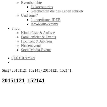
Eventberichte
#kikocountries
Geschichten die das Leben schrieb
Und sonst?
#powerfrauenIDEE
Info-Mails-Archiv
Shop
Kinderfeste & Anlässe
Familienfeier & Events
Hochzeit & Jubiläen
Firmenevents
SocialMedia-Events
0,00
€
0 Artikel
Start
/
20151121_152141
/
20151121_152141
20151121_152141