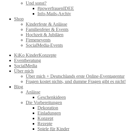
Und sonst?
#powerfrauenIDEE
Info-Mails-Archiv
Shop
Kinderfeste & Anlässe
Familienfeier & Events
Hochzeit & Jubiläen
Firmenevents
SocialMedia-Events
KiKo KinderKonzepte
Eventberatung
SocialMedia
Über mich
Über mich + Deutschlands erste Online-Eventagentur
Fragen kostet nichts, und dumme Fragen gibt es nicht!
Blog
Anlässe
Geschenkideen
Die Vorbereitungen
Dekoration
Einladungen
Konzept
Rezepte
Spiele für Kinder