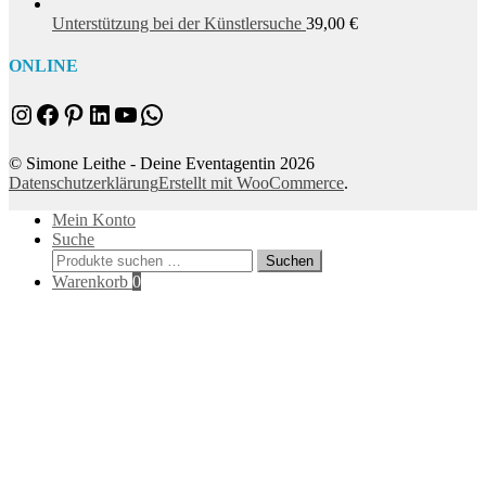
Unterstützung bei der Künstlersuche
39,00
€
ONLINE
Instagram
Facebook
Pinterest
LinkedIn
YouTube
WhatsApp
© Simone Leithe - Deine Eventagentin 2026
Datenschutzerklärung
Erstellt mit WooCommerce
.
Mein Konto
Suche
Suchen
Suchen
nach:
Warenkorb
0