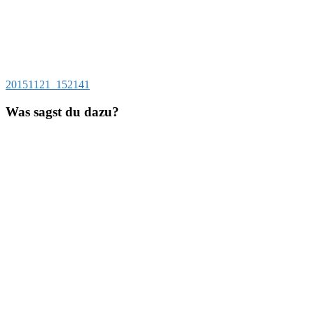
Beitragsnavigation
Vorheriger
20151121_152141
Beitrag:
Was sagst du dazu?