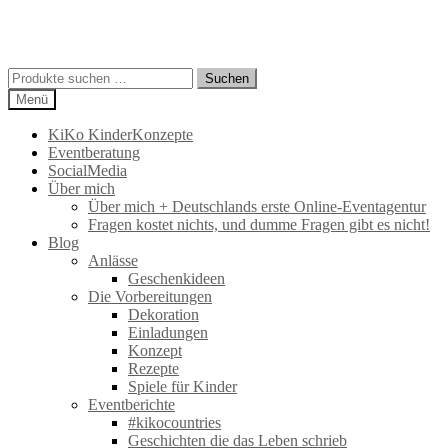
Suchen
Suchen
nach:
Menü
KiKo KinderKonzepte
Eventberatung
SocialMedia
Über mich
Über mich + Deutschlands erste Online-Eventagentur
Fragen kostet nichts, und dumme Fragen gibt es nicht!
Blog
Anlässe
Geschenkideen
Die Vorbereitungen
Dekoration
Einladungen
Konzept
Rezepte
Spiele für Kinder
Eventberichte
#kikocountries
Geschichten die das Leben schrieb