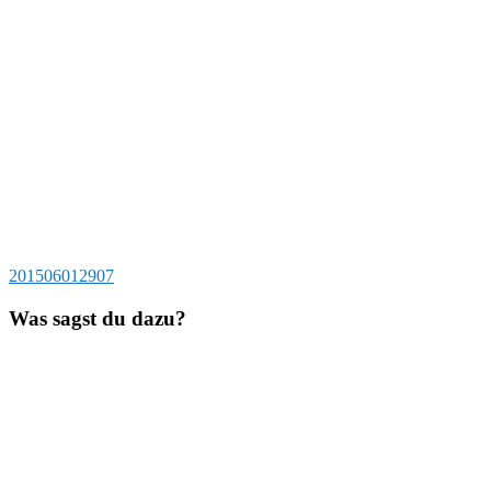
Beitragsnavigation
Vorheriger
201506012907
Beitrag:
Was sagst du dazu?