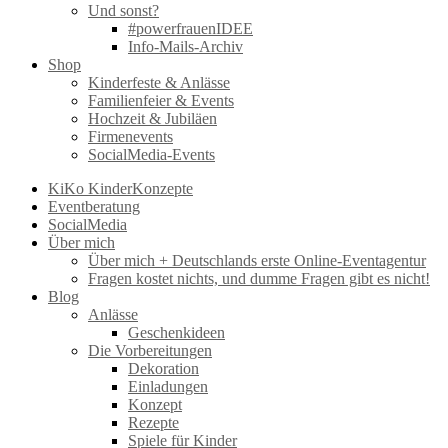
Und sonst?
#powerfrauenIDEE
Info-Mails-Archiv
Shop
Kinderfeste & Anlässe
Familienfeier & Events
Hochzeit & Jubiläen
Firmenevents
SocialMedia-Events
KiKo KinderKonzepte
Eventberatung
SocialMedia
Über mich
Über mich + Deutschlands erste Online-Eventagentur
Fragen kostet nichts, und dumme Fragen gibt es nicht!
Blog
Anlässe
Geschenkideen
Die Vorbereitungen
Dekoration
Einladungen
Konzept
Rezepte
Spiele für Kinder