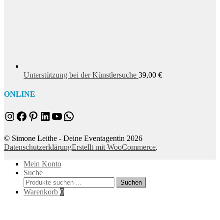
Unterstützung bei der Künstlersuche
39,00
€
ONLINE
Instagram
Facebook
Pinterest
LinkedIn
YouTube
WhatsApp
© Simone Leithe - Deine Eventagentin 2026
Datenschutzerklärung
Erstellt mit WooCommerce
.
Mein Konto
Suche
Suchen
Suchen
nach:
Warenkorb
0