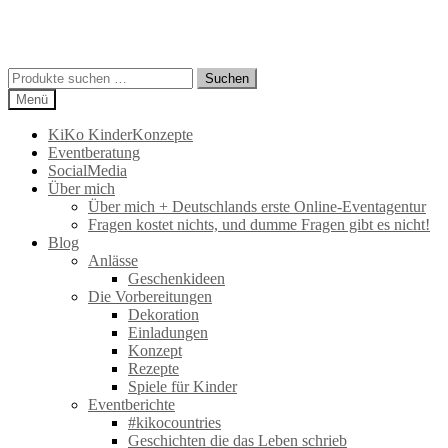
Suchen
Suchen
nach:
Menü
KiKo KinderKonzepte
Eventberatung
SocialMedia
Über mich
Über mich + Deutschlands erste Online-Eventagentur
Fragen kostet nichts, und dumme Fragen gibt es nicht!
Blog
Anlässe
Geschenkideen
Die Vorbereitungen
Dekoration
Einladungen
Konzept
Rezepte
Spiele für Kinder
Eventberichte
#kikocountries
Geschichten die das Leben schrieb