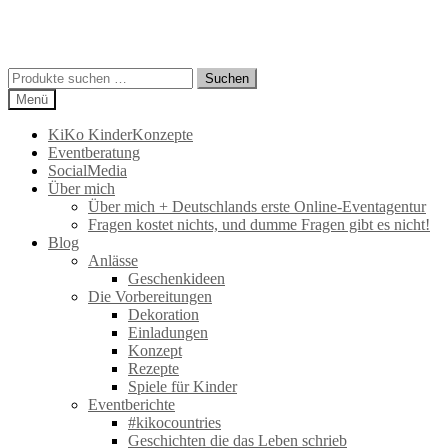
Suchen
Suchen
nach:
Menü
KiKo KinderKonzepte
Eventberatung
SocialMedia
Über mich
Über mich + Deutschlands erste Online-Eventagentur
Fragen kostet nichts, und dumme Fragen gibt es nicht!
Blog
Anlässe
Geschenkideen
Die Vorbereitungen
Dekoration
Einladungen
Konzept
Rezepte
Spiele für Kinder
Eventberichte
#kikocountries
Geschichten die das Leben schrieb