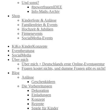
Und sonst?
#powerfrauenIDEE
Info-Mails-Archiv
Shop
Kinderfeste & Anlässe
Familienfeier & Events
Hochzeit & Jubiläen
Firmenevents
SocialMedia-Events
KiKo KinderKonzepte
Eventberatung
SocialMedia
Über mich
Über mich + Deutschlands erste Online-Eventagentur
Fragen kostet nichts, und dumme Fragen gibt es nicht!
Blog
Anlässe
Geschenkideen
Die Vorbereitungen
Dekoration
Einladungen
Konzept
Rezepte
Spiele für Kinder